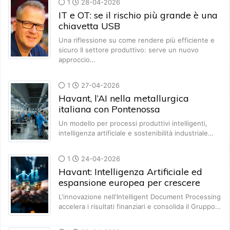
1
28-04-2026
IT e OT: se il rischio più grande è una
chiavetta USB
Una riflessione su come rendere più efficiente e
sicuro Il settore produttivo: serve un nuovo
approccio…
1
27-04-2026
Havant, l’AI nella metallurgica
italiana con Pontenossa
Un modello per processi produttivi intelligenti,
intelligenza artificiale e sostenibilità industriale…
1
24-04-2026
Havant: Intelligenza Artificiale ed
espansione europea per crescere
L'innovazione nell'Intelligent Document Processing
accelera i risultati finanziari e consolida il Gruppo…