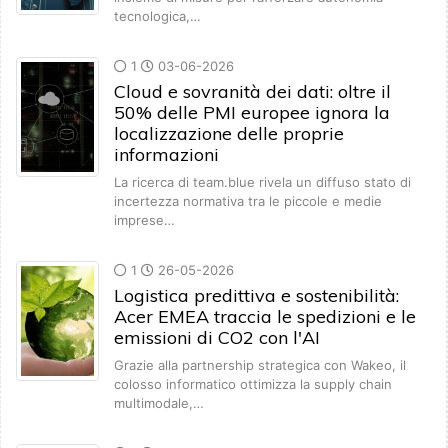
tecnologica,…
1
03-06-2026
Cloud e sovranità dei dati: oltre il
50% delle PMI europee ignora la
localizzazione delle proprie
informazioni
La ricerca di team.blue rivela un diffuso stato di
incertezza normativa tra le piccole e medie
imprese…
1
26-05-2026
Logistica predittiva e sostenibilità:
Acer EMEA traccia le spedizioni e le
emissioni di CO2 con l'AI
Grazie alla partnership strategica con Wakeo, il
colosso informatico ottimizza la supply chain
multimodale,…