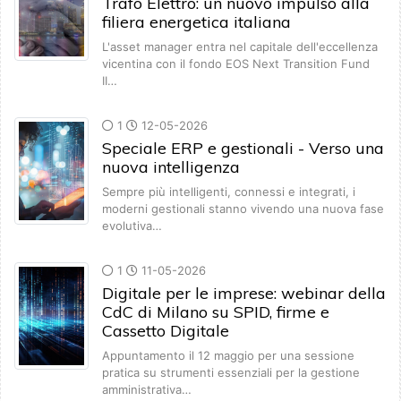
Trafo Elettro: un nuovo impulso alla
filiera energetica italiana
L'asset manager entra nel capitale dell'eccellenza
vicentina con il fondo EOS Next Transition Fund
II…
1
12-05-2026
Speciale ERP e gestionali - Verso una
nuova intelligenza
Sempre più intelligenti, connessi e integrati, i
moderni gestionali stanno vivendo una nuova fase
evolutiva…
1
11-05-2026
Digitale per le imprese: webinar della
CdC di Milano su SPID, firme e
Cassetto Digitale
Appuntamento il 12 maggio per una sessione
pratica su strumenti essenziali per la gestione
amministrativa…