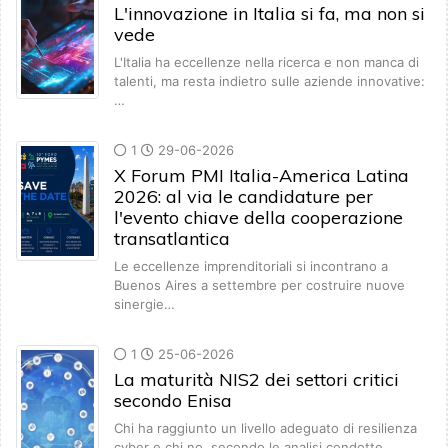
L'innovazione in Italia si fa, ma non si
vede
L'Italia ha eccellenze nella ricerca e non manca di
talenti, ma resta indietro sulle aziende innovative:
…
1
29-06-2026
X Forum PMI Italia-America Latina
2026: al via le candidature per
l'evento chiave della cooperazione
transatlantica
Le eccellenze imprenditoriali si incontrano a
Buenos Aires a settembre per costruire nuove
sinergie…
1
25-06-2026
La maturità NIS2 dei settori critici
secondo Enisa
Chi ha raggiunto un livello adeguato di resilienza
cyber e chi no, secondo le analisi condotte