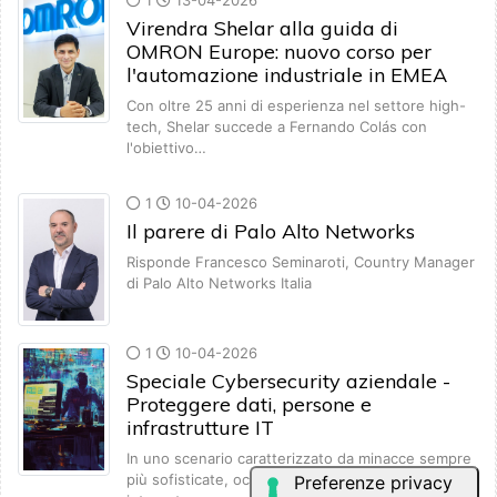
1
13-04-2026
Virendra Shelar alla guida di
OMRON Europe: nuovo corso per
l'automazione industriale in EMEA
Con oltre 25 anni di esperienza nel settore high-
tech, Shelar succede a Fernando Colás con
l'obiettivo…
1
10-04-2026
Il parere di Palo Alto Networks
Risponde Francesco Seminaroti, Country Manager
di Palo Alto Networks Italia
1
10-04-2026
Speciale Cybersecurity aziendale -
Proteggere dati, persone e
infrastrutture IT
In uno scenario caratterizzato da minacce sempre
più sofisticate, occorre adottare un approccio