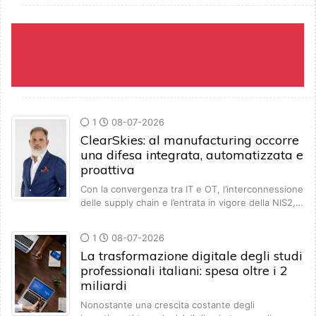
1
08-07-2026
ClearSkies: al manufacturing occorre
una difesa integrata, automatizzata e
proattiva
Con la convergenza tra IT e OT, l’interconnessione
delle supply chain e l’entrata in vigore della NIS2,…
1
08-07-2026
La trasformazione digitale degli studi
professionali italiani: spesa oltre i 2
miliardi
Nonostante una crescita costante degli