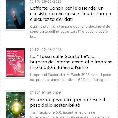
1
26-05-2026
L’offerta Canon per le aziende: un
ecosistema che unisce cloud, stampa
e sicurezza dei dati
Oggi i sistemi di stampa e gestione documentale
sono parte dell’infrastruttura IT e devono avere
le…
1
22-05-2026
La "Tassa sulle Scartoffie": la
burocrazia interna costa alle imprese
fino a 530mila euro l'anno
Il report di Factorial all'AI Week 2026 rivela il peso
dei processi amministrativi: il 64% dei manager…
1
19-05-2026
Finanza agevolata green: cresce il
peso della sostenibilità
Tra Transizione 5.0, incentivi regionali e
fotovoltaico, la sostenibilità diventa un elemento