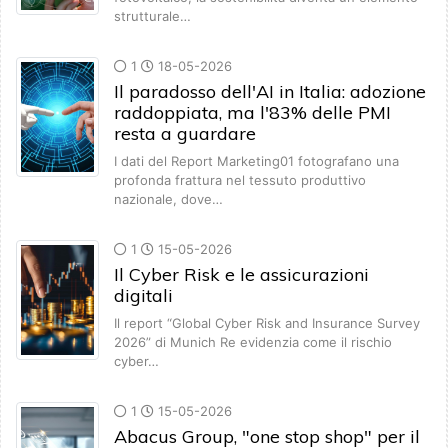
strutturale…
1
18-05-2026
Il paradosso dell'AI in Italia: adozione
raddoppiata, ma l'83% delle PMI
resta a guardare
I dati del Report Marketing01 fotografano una
profonda frattura nel tessuto produttivo
nazionale, dove…
1
15-05-2026
Il Cyber Risk e le assicurazioni
digitali
Il report “Global Cyber Risk and Insurance Survey
2026” di Munich Re evidenzia come il rischio
cyber…
1
15-05-2026
Abacus Group, "one stop shop" per il