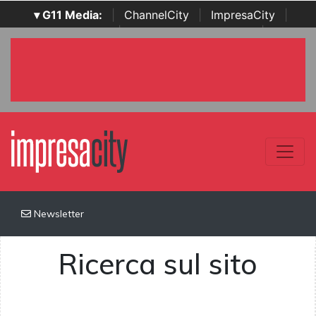
▾ G11 Media:
|
ChannelCity
|
ImpresaCity
|
SecurityOpenLab
|
Italian Channel Awards
|
Italian
Project Awards
|
Italian Security Awards
|
...
Newsletter
Ricerca sul sito