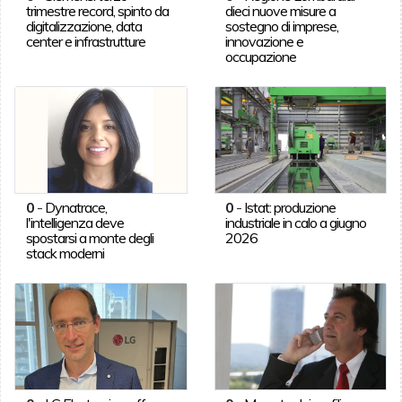
trimestre record, spinto da
dieci nuove misure a
digitalizzazione, data
sostegno di imprese,
center e infrastrutture
innovazione e
occupazione
0
-
Dynatrace,
0
-
Istat: produzione
l'intelligenza deve
industriale in calo a giugno
spostarsi a monte degli
2026
stack moderni