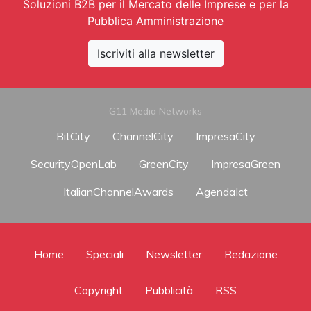
Soluzioni B2B per il Mercato delle Imprese e per la
Pubblica Amministrazione
Iscriviti alla newsletter
G11 Media Networks
BitCity
ChannelCity
ImpresaCity
SecurityOpenLab
GreenCity
ImpresaGreen
ItalianChannelAwards
AgendaIct
Home
Speciali
Newsletter
Redazione
Copyright
Pubblicità
RSS