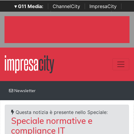
▾ G11 Media:
|
ChannelCity
|
ImpresaCity
|
SecurityOpenLab
|
Italian Channel Awards
|
Italian
Project Awards
|
Italian Security Awards
|
...
Newsletter
Questa notizia è presente nello Speciale:
Speciale normative e
compliance IT