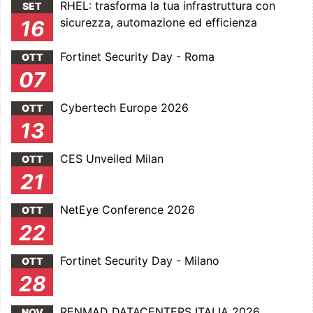
RHEL: trasforma la tua infrastruttura con
SET
sicurezza, automazione ed efficienza
16
Fortinet Security Day - Roma
OTT
07
Cybertech Europe 2026
OTT
13
CES Unveiled Milan
OTT
21
NetEye Conference 2026
OTT
22
Fortinet Security Day - Milano
OTT
28
RENMAD DATACENTERS ITALIA 2026
NOV