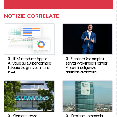
NOTIZIE CORRELATE
0
-
IBM introduce Apptio
0
-
SentinelOne amplia i
AI Value & ROI per colmare
servizi Wayfinder Frontier
il divario tra gli investimenti
AI con l'intelligenza
in AI
artificiale avanzata
0
-
Siemens: terzo
0
-
Regione Lombardia: