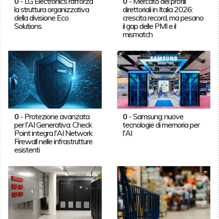
0
-
LG Electronics rafforza
0
-
Mercato dei profili
la struttura organizzativa
direttoriali in Italia 2026:
della divisione Eco
crescita record, ma pesano
Solutions
il gap delle PMI e il
mismatch
0
-
Protezione avanzata
0
-
Samsung: nuove
per l'AI Generativa: Check
tecnologie di memoria per
Point integra l'AI Network
l'AI
Firewall nelle infrastrutture
esistenti