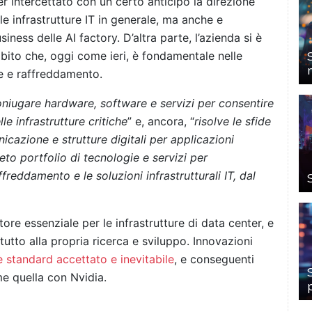
er intercettato con un certo anticipo la direzione
le infrastrutture IT in generale, ma anche e
iness delle AI factory. D’altra parte, l’azienda si è
bito che, oggi come ieri, è fondamentale nelle
ne e raffreddamento.
niugare hardware, software e servizi per consentire
le infrastrutture critiche
” e, ancora, “
risolve le sfide
unicazione e strutture digitali per applicazioni
eto portfolio di tecnologie e servizi per
affreddamento e le soluzioni infrastrutturali IT, dal
ore essenziale per le infrastrutture di data center, e
utto alla propria ricerca e sviluppo. Innovazioni
è standard accettato e inevitabile
, e conseguenti
me quella con Nvidia.