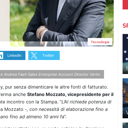
S
Tecnologie
 Andrea Faeti Sales Enterprise Account Director Vertiv.
, pur senza dimenticare le altre fonti di fatturato.
onferma anche
Stefano Mozzato, vicepresidente per il
te incontro con la Stampa. “
L’AI richiede potenza di
da Mozzato -
, con necessità di elaborazione fino a
avano fino ad almeno 10 anni fa
”.