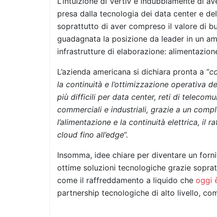
L’intuizione di Vertiv è indubbiamente di av
presa dalla tecnologia dei data center e del
soprattutto di aver compreso il valore di bus
guadagnata la posizione da leader in un am
infrastrutture di elaborazione: alimentazio
L’azienda americana si dichiara pronta a “
co
la continuità e l’ottimizzazione operativa del
più difficili per data center, reti di telecom
commerciali e industriali, grazie a un compl
l’alimentazione e la continuità elettrica, il r
cloud fino all’edge
”.
Insomma, idee chiare per diventare un fornit
ottime soluzioni tecnologiche grazie sopratt
come il raffreddamento a liquido che
oggi 
partnership tecnologiche di alto livello, co