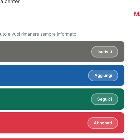
ta center.
M
ciuto e vuoi rimanere sempre informato
Iscriviti
Aggiungi
Seguici
Abbonati