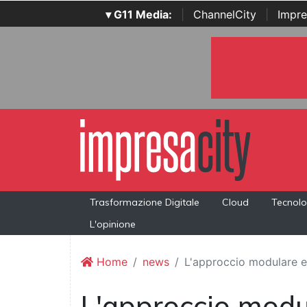
▾ G11 Media:
|
ChannelCity
|
Impre
Trasformazione Digitale
Cloud
Tecnolo
L'opinione
Home
news
L'approccio modulare e 
L'approccio modul