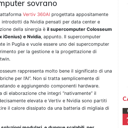
omputer sovrano
piattaforma
Vertiv 360AI
progettata appositamente
mi introdotti da Nvidia pensati per data center e
azione della sinergia è
il supercomputer Colosseum
x iGenius) e Nvidia
, appunto. Il supercomputer
nte in Puglia e vuole essere uno dei supercomputer
erimento per la gestione e la progettazione di
 twin.
losseum rappresenta molto bene il significato di una
riche per l’AI”. Non si tratta semplicemente di
giustando e aggiungendo componenti hardware.
ma di elaborazione che integri “nativamente” il
C
decisamente elevata e Vertiv e Nvidia sono partiti
 il calore dissipato da una batteria di migliaia di
 soluzioni modulari, e dunque scalabili, per