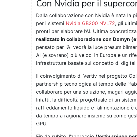
Con Nvidia per il superc
Dalla collaborazione con Nvidia è nata la 
per i sistemi
Nvidia GB200 NVL72
, gli ulti
pronti per elaborare l’AI. Ultima concretizz
realizzato in collaborazione con Domyn (e
pensato per l’AI vedrà la luce presumibilme
AI (e sovrano) più veloci in Europa e un rif
infrastrutture basate sul concetto di digital
Il coinvolgimento di Vertiv nel progetto Co
partnership tecnologica al tempo delle “fabb
collaborare per una soluzione, magari ag
Infatti, la difficoltà progettuale di un siste
raffreddamento liquido e l’alimentazione è 
da tempo a ragionare insieme su come gestire
GPU.
Fin da subito, l’approccio
Vertiv spinge per