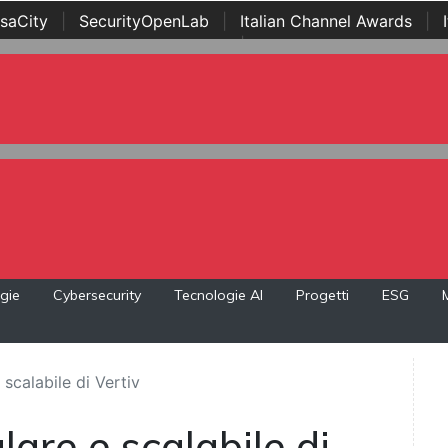
saCity
|
SecurityOpenLab
|
Italian Channel Awards
|
Awards
|
...
gie
Cybersecurity
Tecnologie AI
Progetti
ESG
scalabile di Vertiv
are e scalabile di