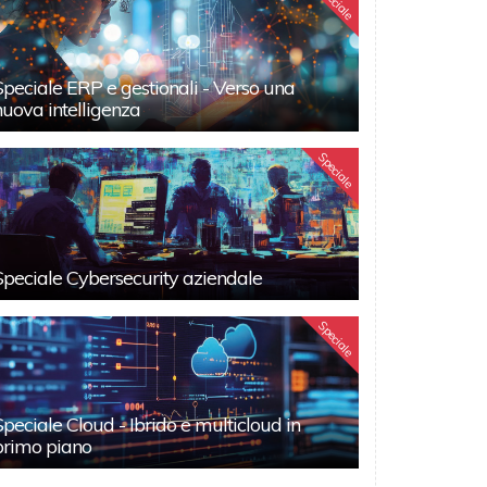
Speciale
Speciale ERP e gestionali - Verso una
nuova intelligenza
Speciale
Speciale Cybersecurity aziendale
Speciale
Speciale Cloud - Ibrido e multicloud in
primo piano