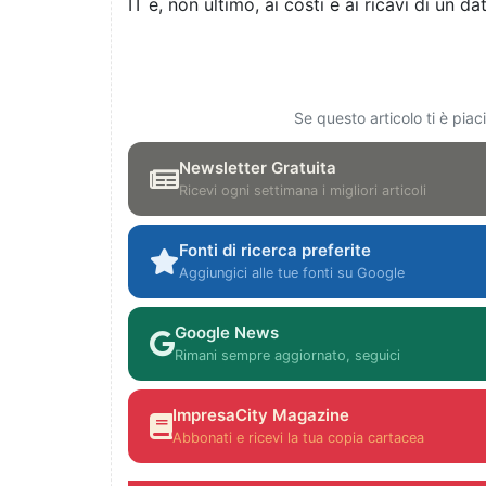
IT e, non ultimo, ai costi e ai ricavi di un da
Se questo articolo ti è pia
Newsletter Gratuita
Ricevi ogni settimana i migliori articoli
Fonti di ricerca preferite
Aggiungici alle tue fonti su Google
Google News
Rimani sempre aggiornato, seguici
ImpresaCity Magazine
Abbonati e ricevi la tua copia cartacea