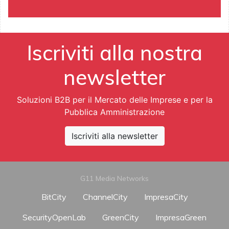
Iscriviti alla nostra
newsletter
Soluzioni B2B per il Mercato delle Imprese e per la
Pubblica Amministrazione
Iscriviti alla newsletter
G11 Media Networks
BitCity
ChannelCity
ImpresaCity
SecurityOpenLab
GreenCity
ImpresaGreen