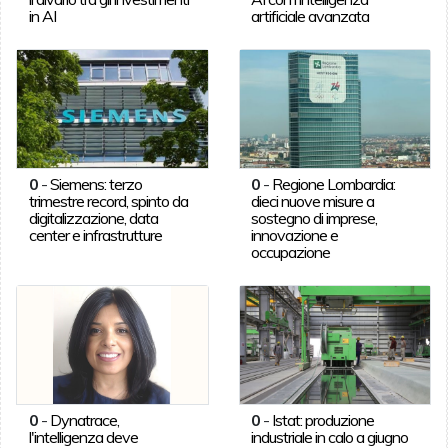
in AI
artificiale avanzata
0
-
Siemens: terzo
0
-
Regione Lombardia:
trimestre record, spinto da
dieci nuove misure a
digitalizzazione, data
sostegno di imprese,
center e infrastrutture
innovazione e
occupazione
0
-
Dynatrace,
0
-
Istat: produzione
l'intelligenza deve
industriale in calo a giugno