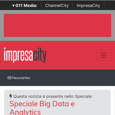
▾ G11 Media:
|
ChannelCity
|
ImpresaCity
|
SecurityOpenLab
|
Italian Channel Awards
|
Italian
Project Awards
|
Italian Security Awards
|
...
Newsletter
Questa notizia è presente nello Speciale:
Speciale Big Data e
Analytics