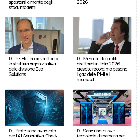
spostarsi a monte degli
2026
stack moderni
0
-
LG Electronics rafforza
0
-
Mercato dei profili
la struttura organizzativa
direttoriali in Italia 2026:
della divisione Eco
crescita record, ma pesano
Solutions
il gap delle PMI e il
mismatch
0
-
Protezione avanzata
0
-
Samsung: nuove
per l'AI Generativa: Check
tecnologie di memoria per