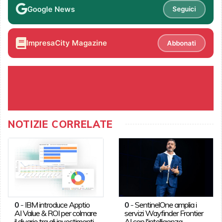
Google News
Seguici
ImpresaCity Magazine
Abbonati
NOTIZIE CORRELATE
0
-
IBM introduce Apptio
0
-
SentinelOne amplia i
AI Value & ROI per colmare
servizi Wayfinder Frontier
il divario tra gli investimenti
AI con l'intelligenza