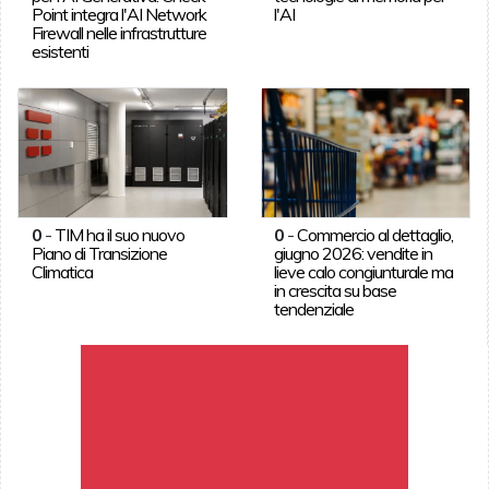
Point integra l'AI Network
l'AI
Firewall nelle infrastrutture
esistenti
0
-
TIM ha il suo nuovo
0
-
Commercio al dettaglio,
Piano di Transizione
giugno 2026: vendite in
Climatica
lieve calo congiunturale ma
in crescita su base
tendenziale