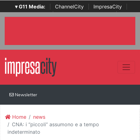
▾ G11 Media:
|
ChannelCity
|
ImpresaCity
|
SecurityOpenLab
|
Italian Channel Awards
|
Italian
Project Awards
|
Italian Security Awards
|
...
Newsletter
Home
news
CNA: i “piccoli” assumono e a tempo
indeterminato