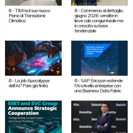
0
-
TIM ha il suo nuovo
0
-
Commercio al dettaglio,
Piano di Transizione
giugno 2026: vendite in
Climatica
lieve calo congiunturale ma
in crescita su base
tendenziale
0
-
La Job Apocalypse
0
-
SAP, Ericsson estende
dell'AI? Pare già finita.
l'AI a livello enterprise con
una Business Data Fabric