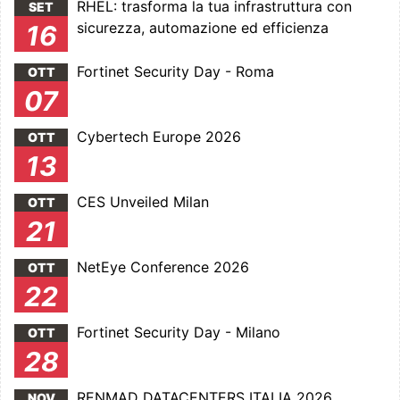
RHEL: trasforma la tua infrastruttura con
SET
sicurezza, automazione ed efficienza
16
Fortinet Security Day - Roma
OTT
07
Cybertech Europe 2026
OTT
13
CES Unveiled Milan
OTT
21
NetEye Conference 2026
OTT
22
Fortinet Security Day - Milano
OTT
28
RENMAD DATACENTERS ITALIA 2026
NOV