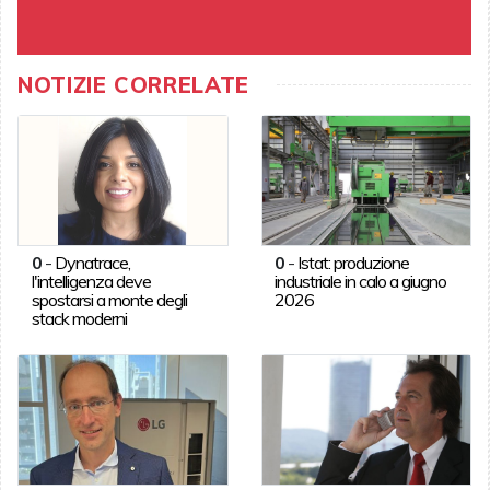
NOTIZIE CORRELATE
0
-
Dynatrace,
0
-
Istat: produzione
l'intelligenza deve
industriale in calo a giugno
spostarsi a monte degli
2026
stack moderni