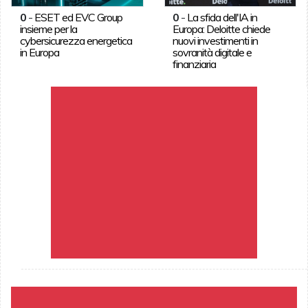
0
-
ESET ed EVC Group
0
-
La sfida dell'IA in
insieme per la
Europa: Deloitte chiede
cybersicurezza energetica
nuovi investimenti in
in Europa
sovranità digitale e
finanziaria