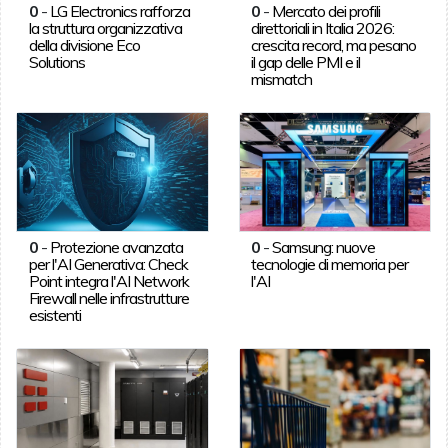
0
-
LG Electronics rafforza
0
-
Mercato dei profili
la struttura organizzativa
direttoriali in Italia 2026:
della divisione Eco
crescita record, ma pesano
Solutions
il gap delle PMI e il
mismatch
0
-
Protezione avanzata
0
-
Samsung: nuove
per l'AI Generativa: Check
tecnologie di memoria per
Point integra l'AI Network
l'AI
Firewall nelle infrastrutture
esistenti