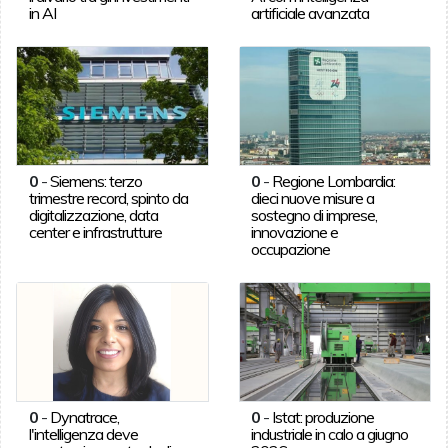
in AI
artificiale avanzata
0
-
Siemens: terzo
0
-
Regione Lombardia:
trimestre record, spinto da
dieci nuove misure a
digitalizzazione, data
sostegno di imprese,
center e infrastrutture
innovazione e
occupazione
0
-
Dynatrace,
0
-
Istat: produzione
l'intelligenza deve
industriale in calo a giugno