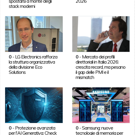
spostarsi a monte degli
2026
stack moderni
0
-
LG Electronics rafforza
0
-
Mercato dei profili
la struttura organizzativa
direttoriali in Italia 2026:
della divisione Eco
crescita record, ma pesano
Solutions
il gap delle PMI e il
mismatch
0
-
Protezione avanzata
0
-
Samsung: nuove
per l'AI Generativa: Check
tecnologie di memoria per