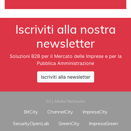
Iscriviti alla nostra
newsletter
Soluzioni B2B per il Mercato delle Imprese e per la
Pubblica Amministrazione
Iscriviti alla newsletter
G11 Media Networks
BitCity
ChannelCity
ImpresaCity
SecurityOpenLab
GreenCity
ImpresaGreen