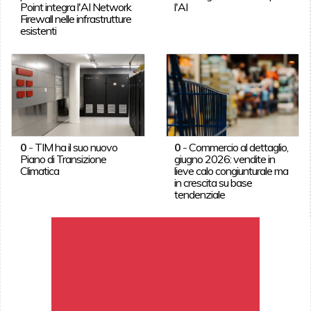
Point integra l'AI Network
l'AI
Firewall nelle infrastrutture
esistenti
0
-
TIM ha il suo nuovo
0
-
Commercio al dettaglio,
Piano di Transizione
giugno 2026: vendite in
Climatica
lieve calo congiunturale ma
in crescita su base
tendenziale