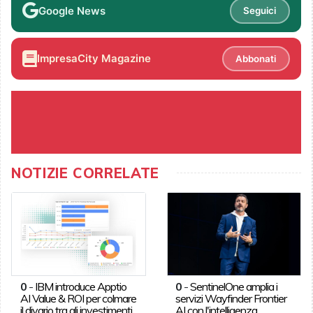
Google News
Seguici
ImpresaCity Magazine
Abbonati
NOTIZIE CORRELATE
0
-
IBM introduce Apptio
0
-
SentinelOne amplia i
AI Value & ROI per colmare
servizi Wayfinder Frontier
il divario tra gli investimenti
AI con l'intelligenza