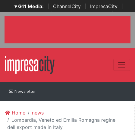
▾ G11 Media:
|
ChannelCity
|
ImpresaCity
|
SecurityOpenLab
|
Italian Channel Awards
|
Italian
Project Awards
|
Italian Security Awards
|
...
Newsletter
Home
news
Lombardia, Veneto ed Emilia Romagna regine
dell'export made in Italy