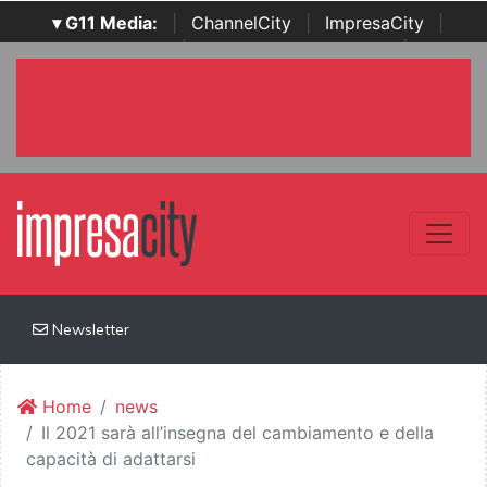
▾ G11 Media:
|
ChannelCity
|
ImpresaCity
|
SecurityOpenLab
|
Italian Channel Awards
|
Italian
Project Awards
|
Italian Security Awards
|
...
Newsletter
Home
news
Il 2021 sarà all’insegna del cambiamento e della
capacità di adattarsi