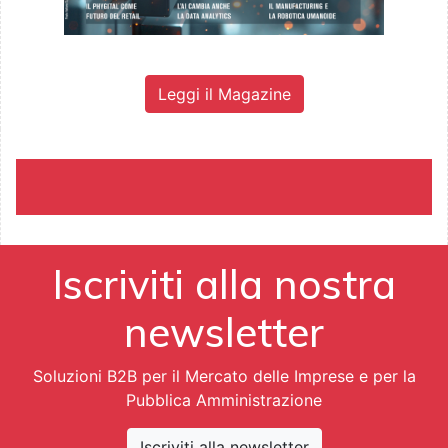
Leggi il Magazine
Iscriviti alla nostra
newsletter
Soluzioni B2B per il Mercato delle Imprese e per la
Pubblica Amministrazione
Iscriviti alla newsletter