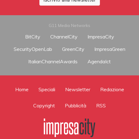
G11 Media Networks
BitCity
ChannelCity
ImpresaCity
SecurityOpenLab
GreenCity
ImpresaGreen
ItalianChannelAwards
AgendaIct
Home
Speciali
Newsletter
Redazione
Copyright
Pubblicità
RSS