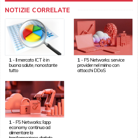
NOTIZIE CORRELATE
1
-
Il mercato ICT è in
1
-
F5 Networks: service
buona salute, nonostante
provider nel mirino con
tutto
attacchi DDoS
1
-
F5 Networks: l’app
economy continua ad
alimentare la
trasformazione digitale