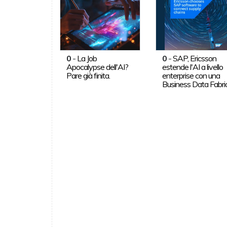
0
-
La Job
0
-
SAP, Ericsson
Apocalypse dell'AI?
estende l'AI a livello
Pare già finita.
enterprise con una
Business Data Fabri