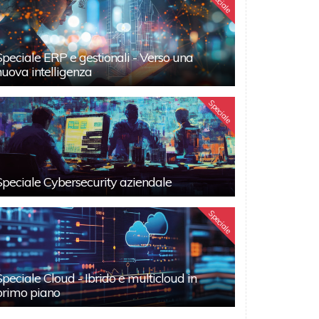
Speciale
Speciale ERP e gestionali - Verso una
nuova intelligenza
Speciale
Speciale Cybersecurity aziendale
Speciale
Speciale Cloud - Ibrido e multicloud in
primo piano