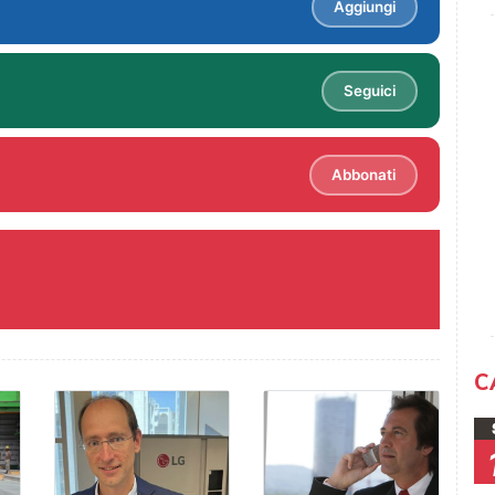
Aggiungi
Seguici
Abbonati
C