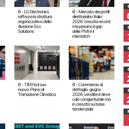
0
-
LG Electronics
0
-
Mercato dei profili
rafforza la struttura
direttoriali in Italia
organizzativa della
2026: crescita record,
divisione Eco
ma pesano il gap
Solutions
delle PMI e il
mismatch
0
-
TIM ha il suo
0
-
Commercio al
nuovo Piano di
dettaglio, giugno
Transizione Climatica
2026: vendite in lieve
calo congiunturale ma
in crescita su base
tendenziale