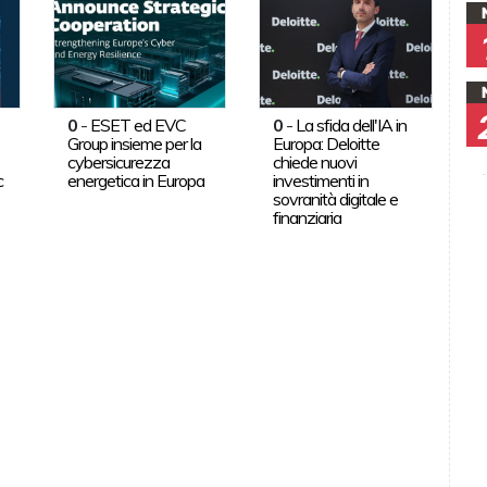
0
-
ESET ed EVC
0
-
La sfida dell'IA in
Group insieme per la
Europa: Deloitte
cybersicurezza
chiede nuovi
c
energetica in Europa
investimenti in
sovranità digitale e
finanziaria