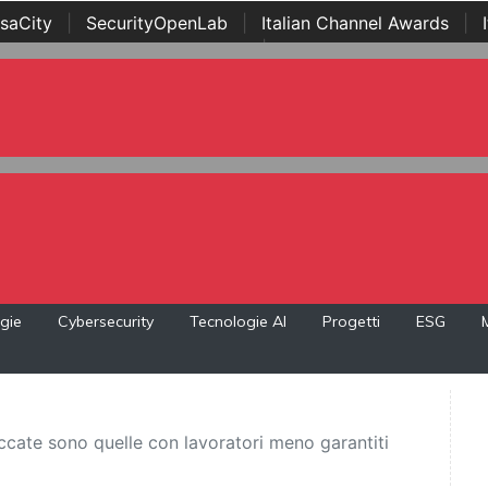
saCity
|
SecurityOpenLab
|
Italian Channel Awards
|
Awards
|
...
gie
Cybersecurity
Tecnologie AI
Progetti
ESG
occate sono quelle con lavoratori meno garantiti