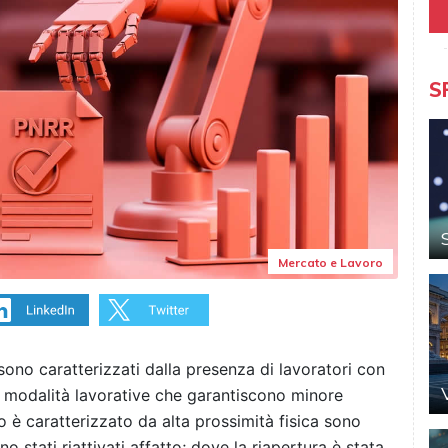
S
Mercato e Lavoro
sono caratterizzati dalla presenza di lavoratori con
o modalità lavorative che garantiscono minore
ro è caratterizzato da alta prossimità fisica sono
no stati riattivati affatto; dove la riapertura è stata