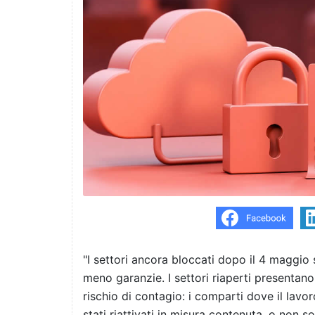
"I settori ancora bloccati dopo il 4 maggio 
meno garanzie. I settori riaperti presentan
rischio di contagio: i comparti dove il lavo
stati riattivati in misura contenuta, o non so