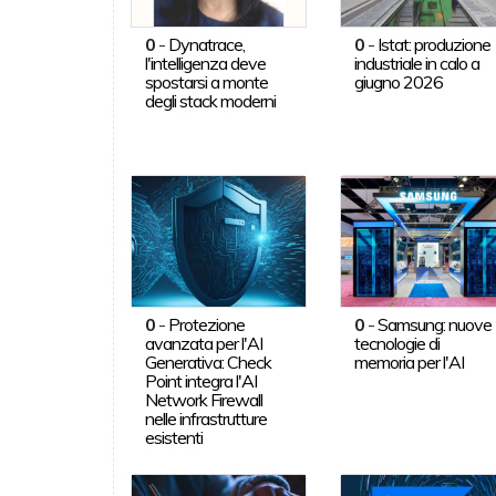
0
-
Dynatrace,
0
-
Istat: produzione
l'intelligenza deve
industriale in calo a
spostarsi a monte
giugno 2026
degli stack moderni
0
-
Protezione
0
-
Samsung: nuove
avanzata per l'AI
tecnologie di
Generativa: Check
memoria per l'AI
Point integra l'AI
Network Firewall
nelle infrastrutture
esistenti