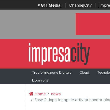
▾ G11 Media:
|
ChannelCity
|
Impre
Trasformazione Digitale
Cloud
Tecnolo
L'opinione
Home
news
Fase 2, Inps-Inapp: le attività ancora bl