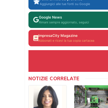
Aggiungici alle tue fonti su Google
Google News
Rimani sempre aggiornato, seguici
ImpresaCity Magazine
Abbonati e ricevi la tua copia cartacea
NOTIZIE CORRELATE