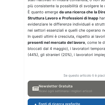
più consistente la possibilità di svolgere le
È quanto emerge
da una ricerca che la Dir
Struttura Lavoro e Professioni di Inapp
han
evidenziare le differenze individuali e strutt
nei settori essenziali e quelli che operano n
In questi ultimi è cresciuta, rispetto ai lavo
presenti nel mercato del lavoro
, come le d
bloccati dal 4 maggio), i lavoratori tempora
(44%), gli stranieri (20%), i lavoratori imp
Se questo articolo ti è pia
Newsletter Gratuita
Ricevi ogni settimana i migliori articoli
Fonti di ricerca preferite