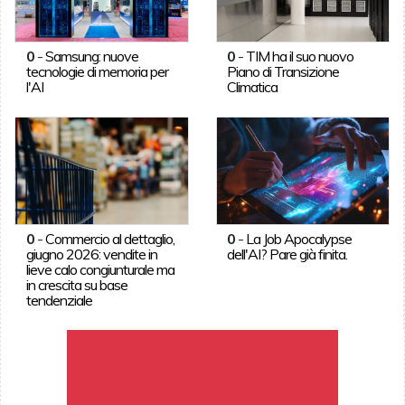
0
-
Samsung: nuove
0
-
TIM ha il suo nuovo
tecnologie di memoria per
Piano di Transizione
l'AI
Climatica
0
-
Commercio al dettaglio,
0
-
La Job Apocalypse
giugno 2026: vendite in
dell'AI? Pare già finita.
lieve calo congiunturale ma
in crescita su base
tendenziale