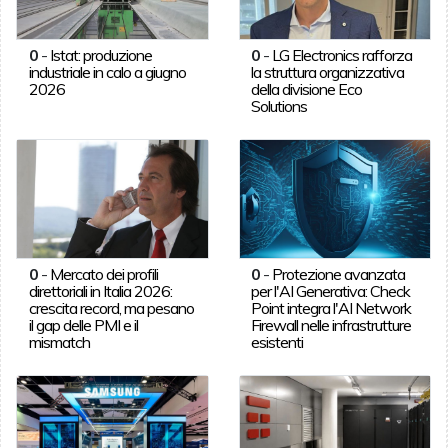
0
-
Istat: produzione
0
-
LG Electronics rafforza
industriale in calo a giugno
la struttura organizzativa
2026
della divisione Eco
Solutions
0
-
Mercato dei profili
0
-
Protezione avanzata
direttoriali in Italia 2026:
per l'AI Generativa: Check
crescita record, ma pesano
Point integra l'AI Network
il gap delle PMI e il
Firewall nelle infrastrutture
mismatch
esistenti