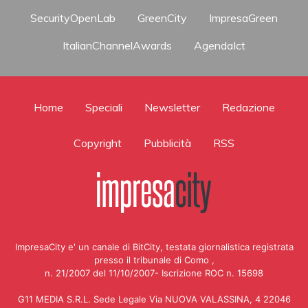
SecurityOpenLab
GreenCity
ImpresaGreen
ItalianChannelAwards
AgendaIct
Home
Speciali
Newsletter
Redazione
Copyright
Pubblicità
RSS
ImpresaCity e' un canale di BitCity, testata giornalistica registrata
presso il tribunale di Como ,
n. 21/2007 del 11/10/2007- Iscrizione ROC n. 15698
G11 MEDIA S.R.L. Sede Legale Via NUOVA VALASSINA, 4 22046