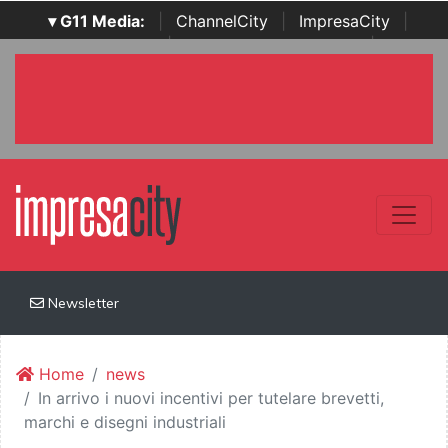
▾ G11 Media:
|
ChannelCity
|
ImpresaCity
|
SecurityOpenLab
|
Italian Channel Awards
|
Italian
Project Awards
|
Italian Security Awards
|
...
Newsletter
Home
news
In arrivo i nuovi incentivi per tutelare brevetti,
marchi e disegni industriali