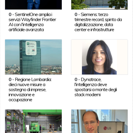
0
-
SentinelOne amplia i
0
-
Siemens: terzo
servizi Wayfinder Frontier
trimestre record, spinto da
AI con l'intelligenza
digitalizzazione, data
artificiale avanzata
center e infrastrutture
0
-
Regione Lombardia:
0
-
Dynatrace,
dieci nuove misure a
l'intelligenza deve
sostegno di imprese,
spostarsi a monte degli
innovazione e
stack moderni
occupazione