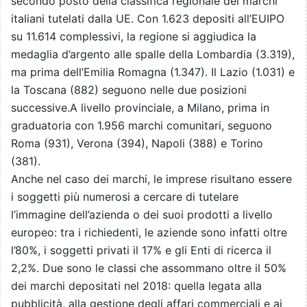
secondo posto della classifica regionale dei marchi
italiani tutelati dalla UE. Con 1.623 depositi all’EUIPO
su 11.614 complessivi, la regione si aggiudica la
medaglia d’argento alle spalle della Lombardia (3.319),
ma prima dell’Emilia Romagna (1.347). Il Lazio (1.031) e
la Toscana (882) seguono nelle due posizioni
successive.A livello provinciale, a Milano, prima in
graduatoria con 1.956 marchi comunitari, seguono
Roma (931), Verona (394), Napoli (388) e Torino
(381).
Anche nel caso dei marchi, le imprese risultano essere
i soggetti più numerosi a cercare di tutelare
l’immagine dell’azienda o dei suoi prodotti a livello
europeo: tra i richiedenti, le aziende sono infatti oltre
l’80%, i soggetti privati il 17% e gli Enti di ricerca il
2,2%. Due sono le classi che assommano oltre il 50%
dei marchi depositati nel 2018: quella legata alla
pubblicità, alla gestione degli affari commerciali e ai