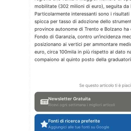
mobilitate (302 milioni di euro), seguita d
Particolarmente interessanti sono i risultati
spicca per tasso di adozione dello strumento
province autonome di Trento e Bolzano ha 
Fondo di Garanzia, contro un’incidenza med
posizionano ai vertici per ammontare medio 
euro, circa 100mila in più rispetto al dato 
compaiono al quinto posto della graduatoria 
Se questo articolo ti è pia
Newsletter Gratuita
Ricevi ogni settimana i migliori articoli
Fonti di ricerca preferite
Aggiungici alle tue fonti su Google