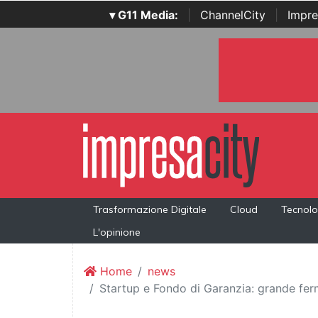
▾ G11 Media:
|
ChannelCity
|
Impre
Trasformazione Digitale
Cloud
Tecnolo
L'opinione
Home
news
Startup e Fondo di Garanzia: grande fer