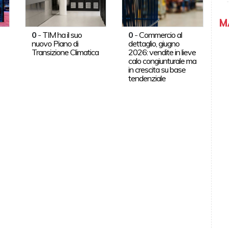
M
0
-
TIM ha il suo
0
-
Commercio al
nuovo Piano di
dettaglio, giugno
Transizione Climatica
2026: vendite in lieve
calo congiunturale ma
in crescita su base
tendenziale