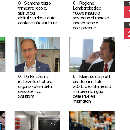
0
-
Siemens: terzo
0
-
Regione
trimestre record,
Lombardia: dieci
spinto da
nuove misure a
digitalizzazione, data
sostegno di imprese,
center e infrastrutture
innovazione e
occupazione
0
-
LG Electronics
0
-
Mercato dei profili
rafforza la struttura
direttoriali in Italia
organizzativa della
2026: crescita record,
divisione Eco
ma pesano il gap
Solutions
delle PMI e il
mismatch