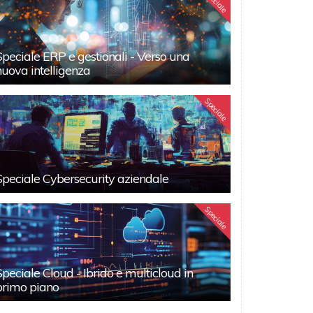
Speciale
Speciale ERP e gestionali - Verso una
nuova intelligenza
Speciale
Speciale Cybersecurity aziendale
Speciale
Speciale Cloud - Ibrido e multicloud in
primo piano