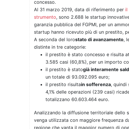
concesso.
Al 31 marzo 2019, data di riferimento per
i
strumento
, sono 2.688 le startup innovativ
garanzia pubblica del FGPMI, per un ammon
startup hanno ricevuto più di un prestito, p
A seconda del loro
stato di avanzamento
, 
distinte in tre categorie:
il prestito è stato concesso e risulta 
3.585 casi (60,8%), per un importo c
il prestito è stato
già interamente sal
un totale di 93.092.095 euro;
il prestito risulta
in sofferenza
, quindi 
4,1% delle operazioni (239 casi) ricade 
totalizzano 60.603.464 euro.
Analizzando la diffusione territoriale dell
venga utilizzata con maggiore frequenza da
regione che vanta il maggior numero di opera