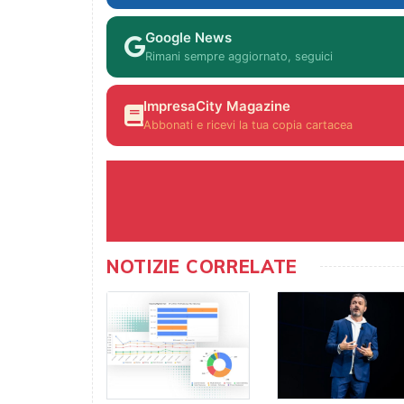
Google News
Rimani sempre aggiornato, seguici
ImpresaCity Magazine
Abbonati e ricevi la tua copia cartacea
NOTIZIE CORRELATE