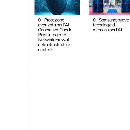
0
-
Protezione
0
-
Samsung: nuove
avanzata per l'AI
tecnologie di
Generativa: Check
memoria per l'AI
Point integra l'AI
Network Firewall
nelle infrastrutture
esistenti