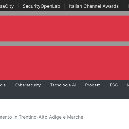
saCity
|
SecurityOpenLab
|
Italian Channel Awards
|
Awards
|
...
gie
Cybersecurity
Tecnologie AI
Progetti
ESG
mento in Trentino-Alto Adige e Marche