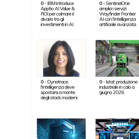
0
-
IBM introduce
0
-
SentinelOne
Apptio AI Value &
amplia i servizi
ROI per colmare il
Wayfinder Frontier
divario tra gli
AI con l'intelligenza
investimenti in AI
artificiale avanzata
0
-
Dynatrace,
0
-
Istat: produzione
l'intelligenza deve
industriale in calo a
spostarsi a monte
giugno 2026
degli stack moderni