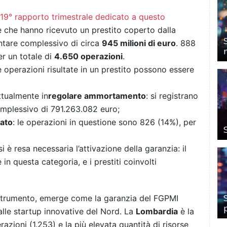
l 19° rapporto trimestrale dedicato a questo
e che hanno ricevuto un prestito coperto dalla
tare complessivo di circa
945 milioni di euro
. 888
er un totale di
4.650 operazioni
.
le operazioni risultate in un prestito possono essere
attualmente in
regolare ammortamento
: si registrano
omplessivo di 791.263.082 euro;
dato
: le operazioni in questione sono 826 (14%), per
si è resa necessaria l’attivazione della garanzia: il
in questa categoria, e i prestiti coinvolti
o strumento, emerge come la garanzia del FGPMI
lle startup innovative del Nord. La
Lombardia
è la
zioni (1.253) e la più elevata quantità di risorse