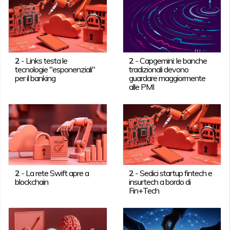
2
-
Links testa le
2
-
Capgemini: le banche
tecnologie "esponenziali"
tradizionali devono
per il banking
guardare maggiormente
alle PMI
2
-
La rete Swift apre a
2
-
Sedici startup fintech e
blockchain
insurtech a bordo di
Fin+Tech