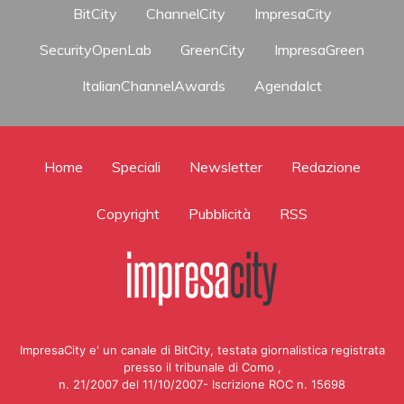
BitCity
ChannelCity
ImpresaCity
SecurityOpenLab
GreenCity
ImpresaGreen
ItalianChannelAwards
AgendaIct
Home
Speciali
Newsletter
Redazione
Copyright
Pubblicità
RSS
ImpresaCity e' un canale di BitCity, testata giornalistica registrata
presso il tribunale di Como ,
n. 21/2007 del 11/10/2007- Iscrizione ROC n. 15698