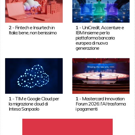
2
-
Fintech e Insurtech in
1
-
UniCredit, Accenture e
Italia: bene, non benissimo
IBM insieme per la
piattaforma bancaria
europea di nuova
generazione
1
-
TIM e Google Cloud per
1
-
Mastercard Innovation
la migrazione cloud di
Forum 2026: l'AI trasforma
Intesa Sanpaolo
i pagamenti