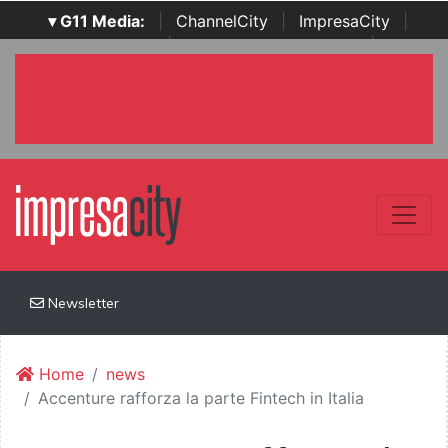
▾ G11 Media:
|
ChannelCity
|
ImpresaCity
|
SecurityOpenLab
|
Italian Channel Awards
|
Italian
Project Awards
|
Italian Security Awards
|
...
Newsletter
Home
news
Accenture rafforza la parte Fintech in Italia