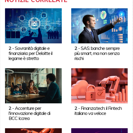
2
-
Sovranità digitale e
2
-
SAS: banche sempre
finanziaria: per Deloitte il
più smart, ma non senza
legame è stretto
rischi
2
-
Accenture per
2
-
Finanza.tech: il Fintech
l'innovazione digitale di
italiano va veloce
BCC Iccrea