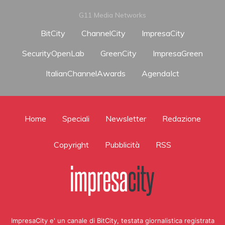
G11 Media Networks
BitCity
ChannelCity
ImpresaCity
SecurityOpenLab
GreenCity
ImpresaGreen
ItalianChannelAwards
AgendaIct
Home
Speciali
Newsletter
Redazione
Copyright
Pubblicità
RSS
ImpresaCity e' un canale di BitCity, testata giornalistica registrata