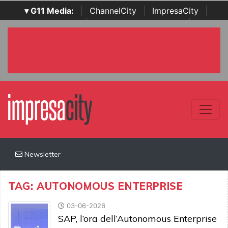
▾ G11 Media:
|
ChannelCity
|
ImpresaCity
|
SecurityOpenLab
|
Italian Channel Awards
|
Italian
Project Awards
|
Italian Security Awards
|
...
Newsletter
TAG: AUTONOMOUS ENTERPRISE
03-06-2026
SAP, l’ora dell’Autonomous Enterprise