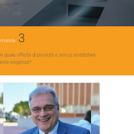
3
omanda
n quale offerta di prodotti e servizi soddisfare
este esigenze?