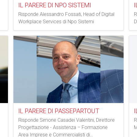
IL PARERE DI NPO SISTEMI
I
Risponde Alessandro Fossati, Head of Digital
R
Workplace Services di Npo Sistemi
D
IL PARERE DI PASSEPARTOUT
I
Risponde Simone Casadei Valentini, Direttore
R
Progettazione - Assistenza – Formazione
M
Area Imprese e Commercialisti di