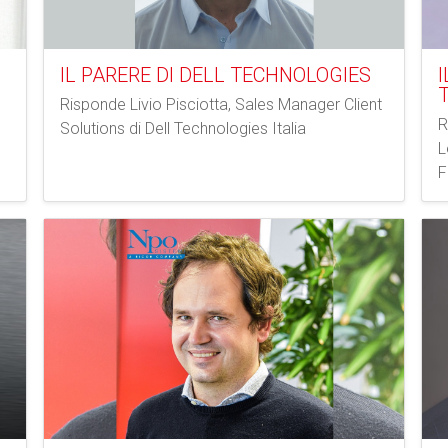
IL PARERE DI DELL TECHNOLOGIES
I
Risponde Livio Pisciotta, Sales Manager Client
R
Solutions di Dell Technologies Italia
L
F