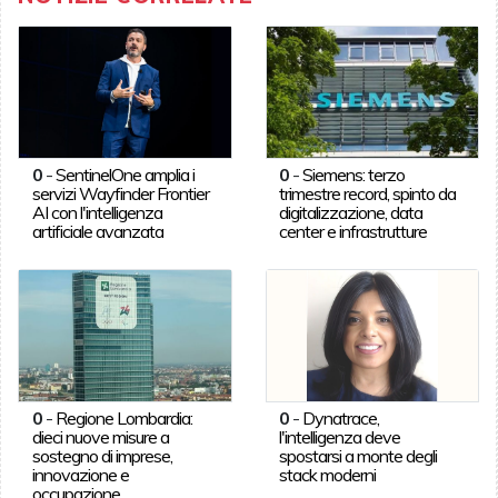
0
-
SentinelOne amplia i
0
-
Siemens: terzo
servizi Wayfinder Frontier
trimestre record, spinto da
AI con l'intelligenza
digitalizzazione, data
artificiale avanzata
center e infrastrutture
0
-
Regione Lombardia:
0
-
Dynatrace,
dieci nuove misure a
l'intelligenza deve
sostegno di imprese,
spostarsi a monte degli
innovazione e
stack moderni
occupazione