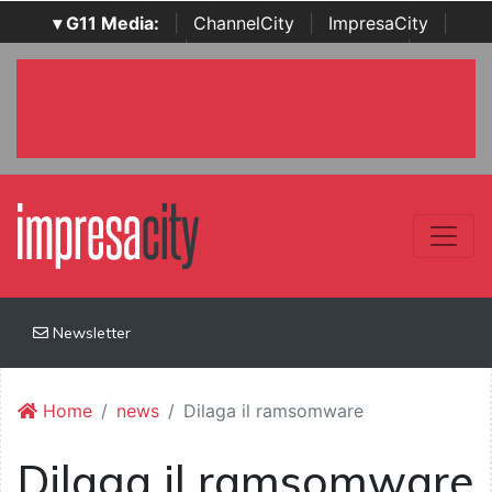
▾ G11 Media:
|
ChannelCity
|
ImpresaCity
|
SecurityOpenLab
|
Italian Channel Awards
|
Italian
Project Awards
|
Italian Security Awards
|
...
Newsletter
Home
news
Dilaga il ramsomware
Dilaga il ramsomware