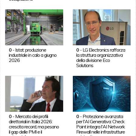
0
-
Istat: produzione
0
-
LG Electronics rafforza
industriale in calo a giugno
la struttura organizzativa
2026
della divisione Eco
Solutions
0
-
Mercato dei profili
0
-
Protezione avanzata
direttoriali in Italia 2026:
per l'AI Generativa: Check
crescita record, ma pesano
Point integra l'AI Network
il gap delle PMI e il
Firewall nelle infrastrutture