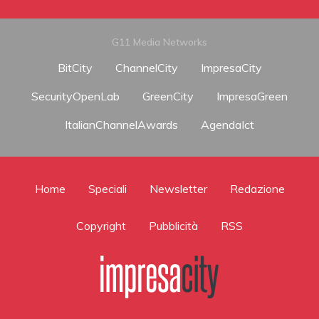
G11 Media Networks
BitCity
ChannelCity
ImpresaCity
SecurityOpenLab
GreenCity
ImpresaGreen
ItalianChannelAwards
AgendaIct
Home
Speciali
Newsletter
Redazione
Copyright
Pubblicità
RSS