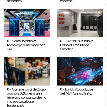
mismatch
esistenti
0
-
Samsung: nuove
0
-
TIM ha il suo nuovo
tecnologie di memoria per
Piano di Transizione
l'AI
Climatica
0
-
Commercio al dettaglio,
0
-
La Job Apocalypse
giugno 2026: vendite in
dell'AI? Pare già finita.
lieve calo congiunturale ma
in crescita su base
tendenziale