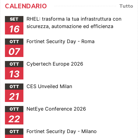
CALENDARIO
Tutto
RHEL: trasforma la tua infrastruttura con
SET
sicurezza, automazione ed efficienza
16
Fortinet Security Day - Roma
OTT
07
Cybertech Europe 2026
OTT
13
CES Unveiled Milan
OTT
21
NetEye Conference 2026
OTT
22
Fortinet Security Day - Milano
OTT