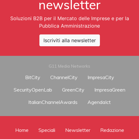
newsletter
Soluzioni B2B per il Mercato delle Imprese e per la
Pubblica Amministrazione
Iscriviti alla newsletter
G11 Media Networks
BitCity
ChannelCity
ImpresaCity
SecurityOpenLab
GreenCity
ImpresaGreen
ItalianChannelAwards
AgendaIct
Home
Speciali
Newsletter
Redazione