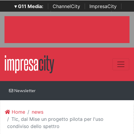
▾ G11 Media:
|
ChannelCity
|
ImpresaCity
|
SecurityOpenLab
|
Italian Channel Awards
|
Italian
Project Awards
|
Italian Security Awards
|
...
Newsletter
Home
news
Tlc, dal Mise un progetto pilota per l'uso
condiviso dello spettro