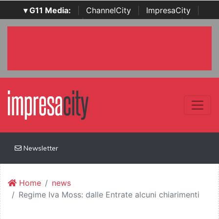
▾ G11 Media:
|
ChannelCity
|
ImpresaCity
|
SecurityOpenLab
|
Italian Channel Awards
|
Italian
Project Awards
|
Italian Security Awards
|
...
Newsletter
Home
news
Regime Iva Moss: dalle Entrate alcuni chiarimenti