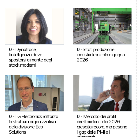
0
-
Dynatrace,
0
-
Istat: produzione
l'intelligenza deve
industriale in calo a giugno
spostarsi a monte degli
2026
stack moderni
0
-
LG Electronics rafforza
0
-
Mercato dei profili
la struttura organizzativa
direttoriali in Italia 2026:
della divisione Eco
crescita record, ma pesano
Solutions
il gap delle PMI e il
mismatch