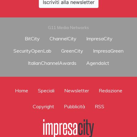
Iscriviti alla newsletter
G11 Media Networks
BitCity
ChannelCity
ImpresaCity
SecurityOpenLab
GreenCity
ImpresaGreen
ItalianChannelAwards
AgendaIct
Home
Speciali
Newsletter
Redazione
Copyright
Pubblicità
RSS