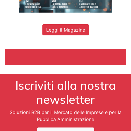
Leggi il Magazine
Iscriviti alla nostra
newsletter
Soluzioni B2B per il Mercato delle Imprese e per la
Pubblica Amministrazione