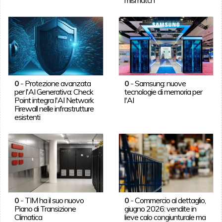
0
-
Protezione avanzata
0
-
Samsung: nuove
per l'AI Generativa: Check
tecnologie di memoria per
Point integra l'AI Network
l'AI
Firewall nelle infrastrutture
esistenti
0
-
TIM ha il suo nuovo
0
-
Commercio al dettaglio,
Piano di Transizione
giugno 2026: vendite in
Climatica
lieve calo congiunturale ma