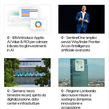
0
-
IBM introduce Apptio
0
-
SentinelOne amplia i
AI Value & ROI per colmare
servizi Wayfinder Frontier
il divario tra gli investimenti
AI con l'intelligenza
in AI
artificiale avanzata
0
-
Siemens: terzo
0
-
Regione Lombardia:
trimestre record, spinto da
dieci nuove misure a
digitalizzazione, data
sostegno di imprese,
center e infrastrutture
innovazione e
occupazione