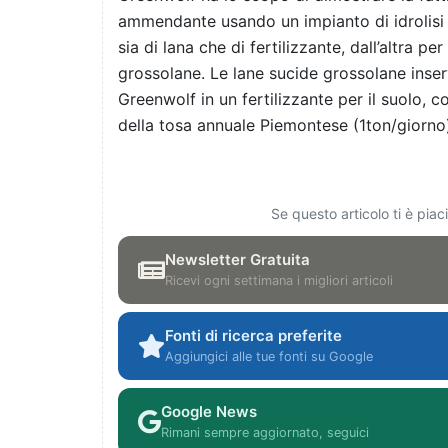
ammendante usando un impianto di idrolisi l
sia di lana che di fertilizzante, dall’altra pe
grossolane. Le lane sucide grossolane inser
Greenwolf in un fertilizzante per il suolo, 
della tosa annuale Piemontese (1ton/giorno
Se questo articolo ti è pia
Newsletter Gratuita
Ricevi ogni settimana i migliori articoli
Fonti di ricerca preferite
Aggiungici alle tue fonti su Google
Google News
Rimani sempre aggiornato, seguici