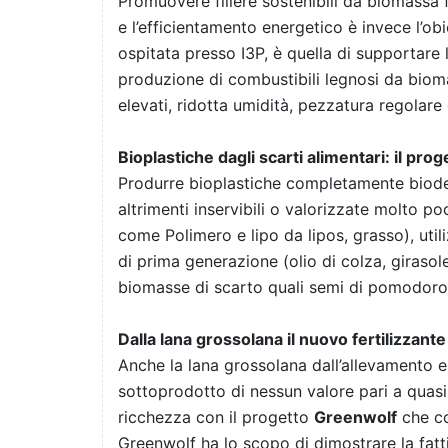
Promuovere filiere sostenibili da biomassa fo
e l’efficientamento energetico è invece l’obi
ospitata presso I3P, è quella di supportare l
produzione di combustibili legnosi da biom
elevati, ridotta umidità, pezzatura regolare
Bioplastiche dagli scarti alimentari: il prog
Produrre bioplastiche completamente biodegr
altrimenti inservibili o valorizzate molto poc
come Polimero e lipo da lipos, grasso), util
di prima generazione (olio di colza, giraso
biomasse di scarto quali semi di pomodoro,
Dalla lana grossolana il nuovo fertilizzante
Anche la lana grossolana dall’allevamento e
sottoprodotto di nessun valore pari a quasi
ricchezza con il progetto
Greenwolf
che co
Greenwolf ha lo scopo di dimostrare la fattibi