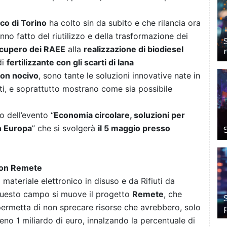
ico di Torino
ha colto sin da subito e che rilancia ora
anno fatto del riutilizzo e della trasformazione dei
cupero dei RAEE
alla
realizzazione di biodiesel
di
fertilizzante con gli scarti di lana
 non nocivo
, sono tante le soluzioni innovative nate in
ti, e soprattutto mostrano come sia possibile
 dell’evento “
Economia circolare, soluzioni per
n Europa
” che si svolgerà
il 5 maggio presso
 con Remete
 materiale elettronico in disuso e da Rifiuti da
n questo campo si muove il progetto
Remete
, che
permetta di non sprecare risorse che avrebbero, solo
no 1 miliardo di euro, innalzando la percentuale di