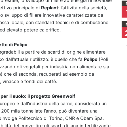
restale, lo sviluppo di filiere ad energia rinnovabile
ettivo principale di
Replant
: l’attività della società,
o sviluppo di filiere innovative caratterizzate da
assa locale, con standard tecnici e di combustione
 ed elevato potere calorifico.
etto di Polìpo
adabili a partire da scarti di origine alimentare
o dall’attuale riutilizzo: è quello che fa
Polìpo
(Poli
izzando oli vegetali per industria non alimentare sia
le) che di seconda, recuperati ad esempio da
 vinacce e fondi dei caffè.
 per il suolo: il progetto Greenwolf
uropeo e dall’industria della carne, considerata un
 200 mila tonnellate l’anno, può diventare una
involge Politecnico di Torino, CNR e Obem Spa.
lità del convertire gli scarti di lana in fertilizzante