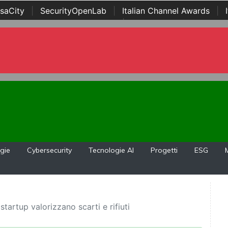
saCity
|
SecurityOpenLab
|
Italian Channel Awards
|
Awards
|
...
gie
Cybersecurity
Tecnologie AI
Progetti
ESG
tartup valorizzano scarti e rifiuti