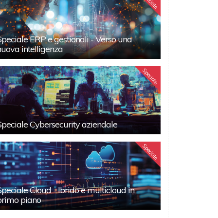
Speciale
Speciale ERP e gestionali - Verso una
nuova intelligenza
Speciale
Speciale Cybersecurity aziendale
Speciale
Speciale Cloud - Ibrido e multicloud in
primo piano