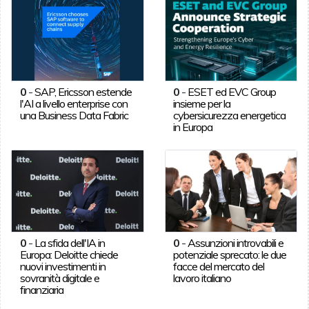
0
-
SAP, Ericsson estende
0
-
ESET ed EVC Group
l'AI a livello enterprise con
insieme per la
una Business Data Fabric
cybersicurezza energetica
in Europa
0
-
La sfida dell'IA in
0
-
Assunzioni introvabili e
Europa: Deloitte chiede
potenziale sprecato: le due
nuovi investimenti in
facce del mercato del
sovranità digitale e
lavoro italiano
finanziaria