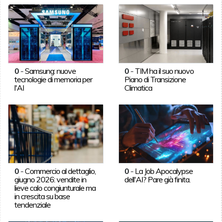
0
-
Samsung: nuove
0
-
TIM ha il suo nuovo
tecnologie di memoria per
Piano di Transizione
l'AI
Climatica
0
-
Commercio al dettaglio,
0
-
La Job Apocalypse
giugno 2026: vendite in
dell'AI? Pare già finita.
lieve calo congiunturale ma
in crescita su base
tendenziale