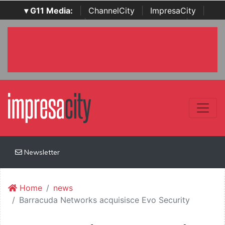
▾ G11 Media:
|
ChannelCity
|
ImpresaCity
|
SecurityOpenLab
|
Italian Channel Awards
|
Italian
Project Awards
|
Italian Security Awards
|
...
Newsletter
Home
news
Barracuda Networks acquisisce Evo Security