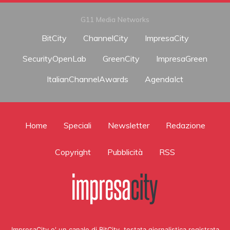
G11 Media Networks
BitCity
ChannelCity
ImpresaCity
SecurityOpenLab
GreenCity
ImpresaGreen
ItalianChannelAwards
AgendaIct
Home
Speciali
Newsletter
Redazione
Copyright
Pubblicità
RSS
ImpresaCity e' un canale di BitCity, testata giornalistica registrata