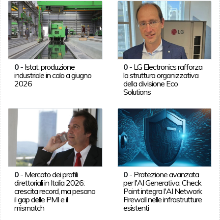
0
-
Istat: produzione
0
-
LG Electronics rafforza
industriale in calo a giugno
la struttura organizzativa
2026
della divisione Eco
Solutions
0
-
Mercato dei profili
0
-
Protezione avanzata
direttoriali in Italia 2026:
per l'AI Generativa: Check
crescita record, ma pesano
Point integra l'AI Network
il gap delle PMI e il
Firewall nelle infrastrutture
mismatch
esistenti