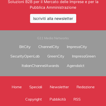
Soluzioni B2B per il Mercato delle Imprese e per la
Pubblica Amministrazione
Iscriviti alla newsletter
G11 Media Networks
BitCity
ChannelCity
ImpresaCity
SecurityOpenLab
GreenCity
ImpresaGreen
ItalianChannelAwards
AgendaIct
Home
Speciali
Newsletter
Redazione
Copyright
Pubblicità
RSS