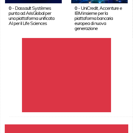
0
-
Dassault Systèmes
0
-
UniCredit, Accenture e
punta ad ArisGlobal per
IBM insieme per la
una piattaforma unificata
piattaforma bancaria
AI per il Life Sciences
europea di nuova
generazione