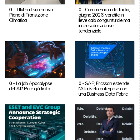
0
-
TIM ha il suo nuovo
0
-
Commercio al dettaglio,
Piano di Transizione
giugno 2026: vendite in
Climatica
lieve calo congiunturale ma
in crescita su base
tendenziale
0
-
La Job Apocalypse
0
-
SAP, Ericsson estende
dell'AI? Pare già finita.
l'AI a livello enterprise con
una Business Data Fabric