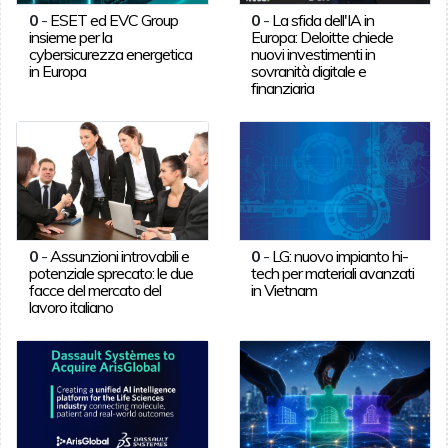
0
-
ESET ed EVC Group
0
-
La sfida dell'IA in
insieme per la
Europa: Deloitte chiede
cybersicurezza energetica
nuovi investimenti in
in Europa
sovranità digitale e
finanziaria
0
-
Assunzioni introvabili e
0
-
LG: nuovo impianto hi-
potenziale sprecato: le due
tech per materiali avanzati
facce del mercato del
in Vietnam
lavoro italiano