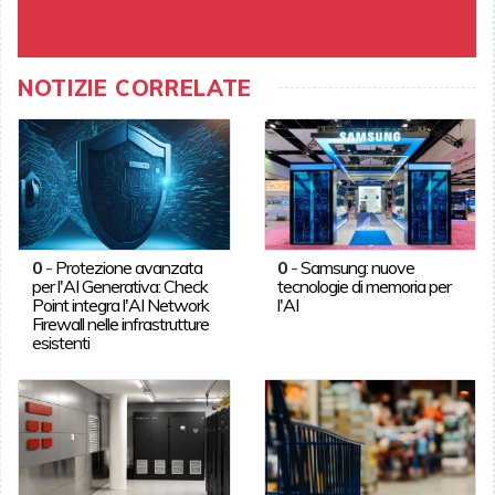
NOTIZIE CORRELATE
0
-
Protezione avanzata
0
-
Samsung: nuove
per l'AI Generativa: Check
tecnologie di memoria per
Point integra l'AI Network
l'AI
Firewall nelle infrastrutture
esistenti