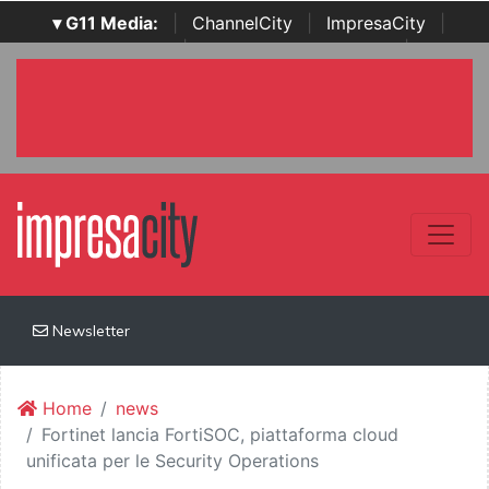
▾ G11 Media:
|
ChannelCity
|
ImpresaCity
|
SecurityOpenLab
|
Italian Channel Awards
|
Italian
Project Awards
|
Italian Security Awards
|
...
Newsletter
Home
news
Fortinet lancia FortiSOC, piattaforma cloud
unificata per le Security Operations