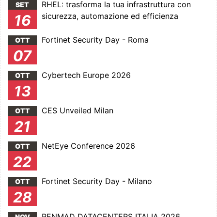
RHEL: trasforma la tua infrastruttura con
SET
sicurezza, automazione ed efficienza
16
Fortinet Security Day - Roma
OTT
07
Cybertech Europe 2026
OTT
13
CES Unveiled Milan
OTT
21
NetEye Conference 2026
OTT
22
Fortinet Security Day - Milano
OTT
28
RENMAD DATACENTERS ITALIA 2026
NOV