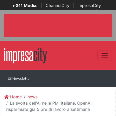
▾ G11 Media:
|
ChannelCity
|
ImpresaCity
|
SecurityOpenLab
|
Italian Channel Awards
|
Italian
Project Awards
|
Italian Security Awards
|
...
Newsletter
Home
news
La svolta dell'AI nelle PMI italiane, OpenAI:
risparmiate già 5 ore di lavoro a settimana