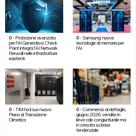
0
-
Protezione avanzata
0
-
Samsung: nuove
per l'AI Generativa: Check
tecnologie di memoria per
Point integra l'AI Network
l'AI
Firewall nelle infrastrutture
esistenti
0
-
TIM ha il suo nuovo
0
-
Commercio al dettaglio,
Piano di Transizione
giugno 2026: vendite in
Climatica
lieve calo congiunturale ma
in crescita su base
tendenziale