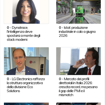
0
-
Dynatrace,
0
-
Istat: produzione
l'intelligenza deve
industriale in calo a giugno
spostarsi a monte degli
2026
stack moderni
0
-
LG Electronics rafforza
0
-
Mercato dei profili
la struttura organizzativa
direttoriali in Italia 2026:
della divisione Eco
crescita record, ma pesano
Solutions
il gap delle PMI e il
mismatch