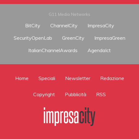
G11 Media Networks
BitCity
ChannelCity
ImpresaCity
SecurityOpenLab
GreenCity
ImpresaGreen
ItalianChannelAwards
AgendaIct
Home
Speciali
Newsletter
Redazione
Copyright
Pubblicità
RSS