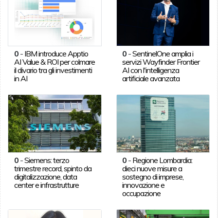
0
-
IBM introduce Apptio
0
-
SentinelOne amplia i
AI Value & ROI per colmare
servizi Wayfinder Frontier
il divario tra gli investimenti
AI con l'intelligenza
in AI
artificiale avanzata
0
-
Siemens: terzo
0
-
Regione Lombardia:
trimestre record, spinto da
dieci nuove misure a
digitalizzazione, data
sostegno di imprese,
center e infrastrutture
innovazione e
occupazione