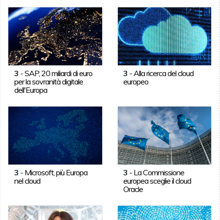
3
-
SAP, 20 miliardi di euro
3
-
Alla ricerca del cloud
per la sovranità digitale
europeo
dell'Europa
3
-
Microsoft, più Europa
3
-
La Commissione
nel cloud
europea sceglie il cloud
Oracle