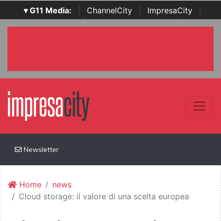
▾ G11 Media:
|
ChannelCity
|
ImpresaCity
|
SecurityOpenLab
|
Italian Channel Awards
|
Italian
Project Awards
|
Italian Security Awards
|
...
Newsletter
Home
news
Cloud storage: il valore di una scelta europea