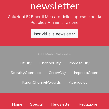
newsletter
Soluzioni B2B per il Mercato delle Imprese e per la
Pubblica Amministrazione
Iscriviti alla newsletter
G11 Media Networks
BitCity
ChannelCity
ImpresaCity
SecurityOpenLab
GreenCity
ImpresaGreen
ItalianChannelAwards
AgendaIct
Home
Speciali
Newsletter
Redazione