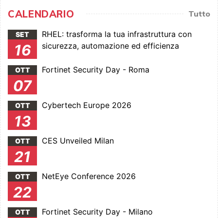
CALENDARIO
Tutto
RHEL: trasforma la tua infrastruttura con
SET
sicurezza, automazione ed efficienza
16
Fortinet Security Day - Roma
OTT
07
Cybertech Europe 2026
OTT
13
CES Unveiled Milan
OTT
21
NetEye Conference 2026
OTT
22
Fortinet Security Day - Milano
OTT