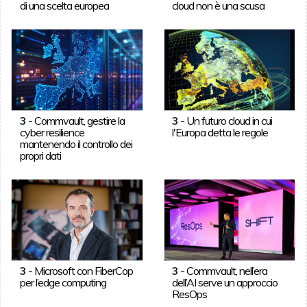
di una scelta europea
cloud non è una scusa
3
-
Commvault, gestire la
3
-
Un futuro cloud in cui
cyber resilience
l'Europa detta le regole
mantenendo il controllo dei
propri dati
3
-
Microsoft con FiberCop
3
-
Commvault, nell’era
per l’edge computing
dell’AI serve un approccio
ResOps