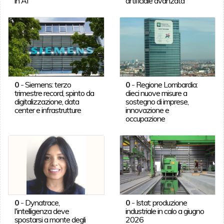
in AI
artificiale avanzata
0
-
Siemens: terzo
0
-
Regione Lombardia:
trimestre record, spinto da
dieci nuove misure a
digitalizzazione, data
sostegno di imprese,
center e infrastrutture
innovazione e
occupazione
0
-
Dynatrace,
0
-
Istat: produzione
l'intelligenza deve
industriale in calo a giugno
spostarsi a monte degli
2026