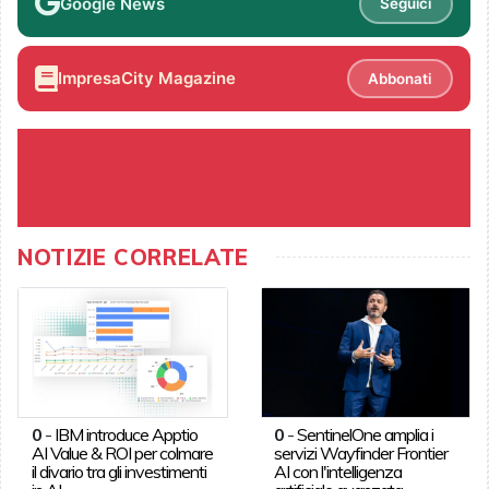
Google News
Seguici
ImpresaCity Magazine
Abbonati
NOTIZIE CORRELATE
0
-
IBM introduce Apptio
0
-
SentinelOne amplia i
AI Value & ROI per colmare
servizi Wayfinder Frontier
il divario tra gli investimenti
AI con l'intelligenza