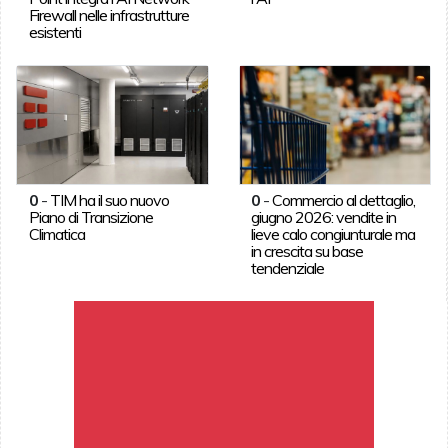
Firewall nelle infrastrutture
esistenti
0
-
TIM ha il suo nuovo
0
-
Commercio al dettaglio,
Piano di Transizione
giugno 2026: vendite in
Climatica
lieve calo congiunturale ma
in crescita su base
tendenziale