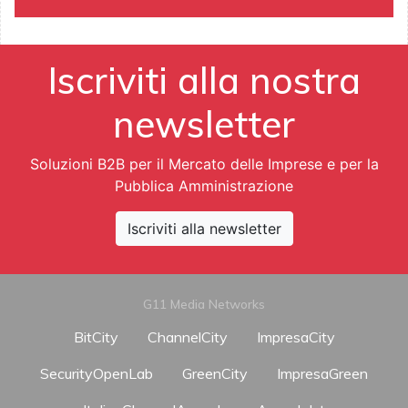
Iscriviti alla nostra
newsletter
Soluzioni B2B per il Mercato delle Imprese e per la
Pubblica Amministrazione
Iscriviti alla newsletter
G11 Media Networks
BitCity
ChannelCity
ImpresaCity
SecurityOpenLab
GreenCity
ImpresaGreen