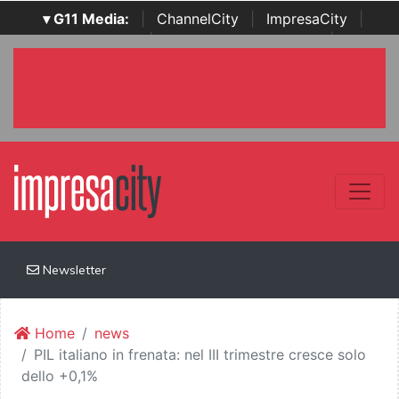
▾ G11 Media:
|
ChannelCity
|
ImpresaCity
|
SecurityOpenLab
|
Italian Channel Awards
|
Italian
Project Awards
|
Italian Security Awards
|
...
Newsletter
Home
news
PIL italiano in frenata: nel III trimestre cresce solo
dello +0,1%