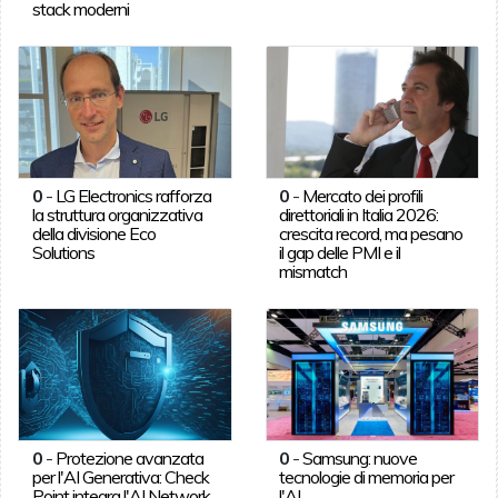
stack moderni
0
-
LG Electronics rafforza
0
-
Mercato dei profili
la struttura organizzativa
direttoriali in Italia 2026:
della divisione Eco
crescita record, ma pesano
Solutions
il gap delle PMI e il
mismatch
0
-
Protezione avanzata
0
-
Samsung: nuove
per l'AI Generativa: Check
tecnologie di memoria per
Point integra l'AI Network
l'AI