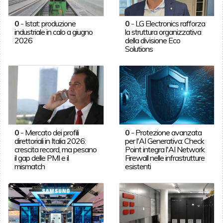
0
-
Istat: produzione
0
-
LG Electronics rafforza
industriale in calo a giugno
la struttura organizzativa
2026
della divisione Eco
Solutions
0
-
Mercato dei profili
0
-
Protezione avanzata
direttoriali in Italia 2026:
per l'AI Generativa: Check
crescita record, ma pesano
Point integra l'AI Network
il gap delle PMI e il
Firewall nelle infrastrutture
mismatch
esistenti