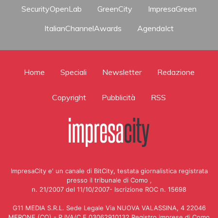
SecurityOpenLab
GreenCity
ImpresaGreen
ItalianChannelAwards
AgendaIct
Home
Speciali
Newsletter
Redazione
Copyright
Pubblicità
RSS
ImpresaCity e' un canale di BitCity, testata giornalistica registrata
presso il tribunale di Como ,
n. 21/2007 del 11/10/2007- Iscrizione ROC n. 15698
G11 MEDIA S.R.L. Sede Legale Via NUOVA VALASSINA, 4 22046
MERONE (CO) - P.IVA/C.F.03062910132 Registro imprese di Como