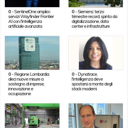
0
-
SentinelOne amplia i
0
-
Siemens: terzo
servizi Wayfinder Frontier
trimestre record, spinto da
AI con l'intelligenza
digitalizzazione, data
artificiale avanzata
center e infrastrutture
0
-
Regione Lombardia:
0
-
Dynatrace,
dieci nuove misure a
l'intelligenza deve
sostegno di imprese,
spostarsi a monte degli
innovazione e
stack moderni
occupazione