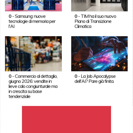
0
-
Samsung: nuove
0
-
TIM ha il suo nuovo
tecnologie di memoria per
Piano di Transizione
l'AI
Climatica
0
-
Commercio al dettaglio,
0
-
La Job Apocalypse
giugno 2026: vendite in
dell'AI? Pare già finita.
lieve calo congiunturale ma
in crescita su base
tendenziale