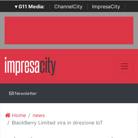
▾ G11 Media:
|
ChannelCity
|
ImpresaCity
|
SecurityOpenLab
|
Italian Channel Awards
|
Italian
Project Awards
|
Italian Security Awards
|
...
Newsletter
Home
news
BlackBerry Limited vira in direzione IoT