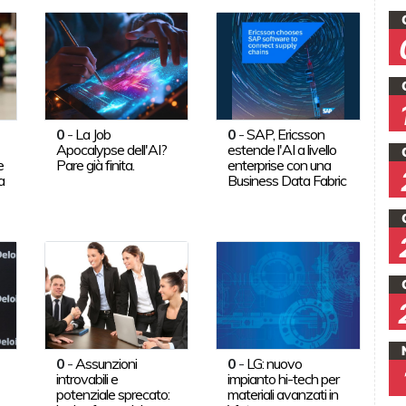
0
-
La Job
0
-
SAP, Ericsson
Apocalypse dell'AI?
estende l'AI a livello
e
Pare già finita.
enterprise con una
a
Business Data Fabric
0
-
Assunzioni
0
-
LG: nuovo
introvabili e
impianto hi-tech per
potenziale sprecato:
materiali avanzati in