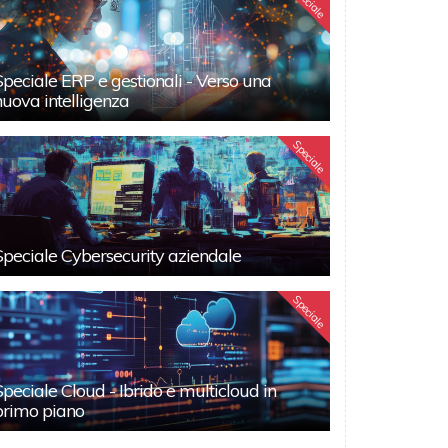
Speciale
Speciale ERP e gestionali - Verso una
nuova intelligenza
Speciale
Speciale Cybersecurity aziendale
Speciale
Speciale Cloud - Ibrido e multicloud in
primo piano