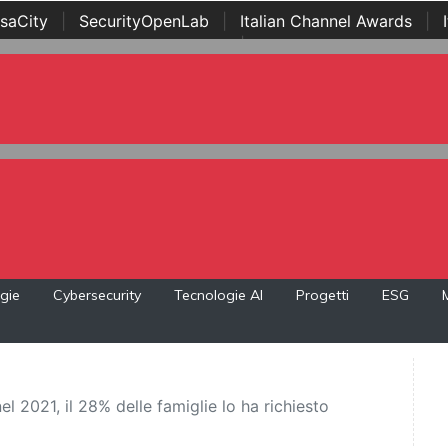
saCity
|
SecurityOpenLab
|
Italian Channel Awards
|
Awards
|
...
gie
Cybersecurity
Tecnologie AI
Progetti
ESG
 2021, il 28% delle famiglie lo ha richiesto