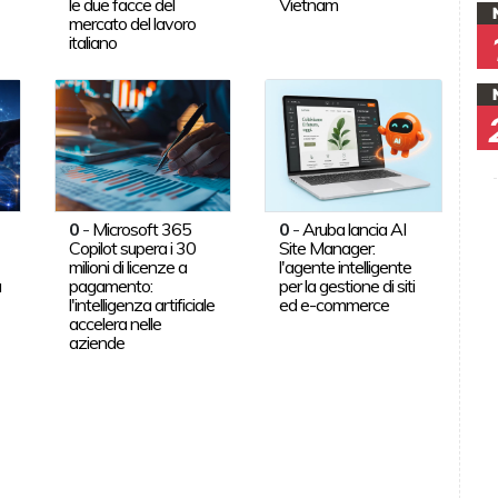
le due facce del
Vietnam
mercato del lavoro
italiano
0
-
Microsoft 365
0
-
Aruba lancia AI
Copilot supera i 30
Site Manager:
milioni di licenze a
l'agente intelligente
a
pagamento:
per la gestione di siti
l'intelligenza artificiale
ed e-commerce
accelera nelle
aziende