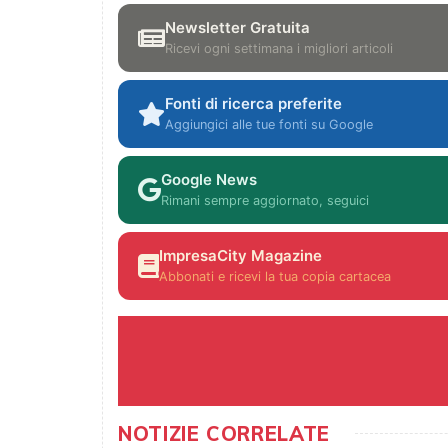
Newsletter Gratuita
Ricevi ogni settimana i migliori articoli
Fonti di ricerca preferite
Aggiungici alle tue fonti su Google
Google News
Rimani sempre aggiornato, seguici
ImpresaCity Magazine
Abbonati e ricevi la tua copia cartacea
NOTIZIE CORRELATE