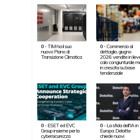
0
-
TIM ha il suo
0
-
Commercio al
nuovo Piano di
dettaglio, giugno
Transizione Climatica
2026: vendite in liev
calo congiunturale m
in crescita su base
tendenziale
0
-
ESET ed EVC
0
-
La sfida dell'IA in
Group insieme per la
Europa: Deloitte
cybersicurezza
chiede nuovi