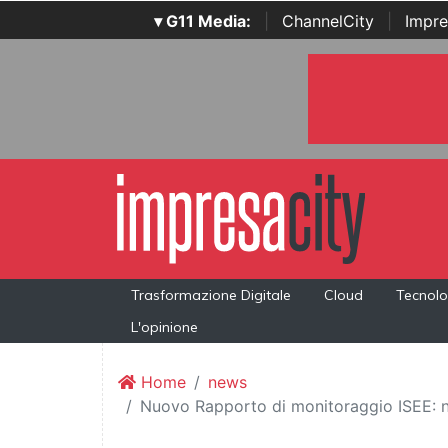
▾ G11 Media:
|
ChannelCity
|
Impre
Trasformazione Digitale
Cloud
Tecnolo
L'opinione
Home
news
Nuovo Rapporto di monitoraggio ISEE: nel