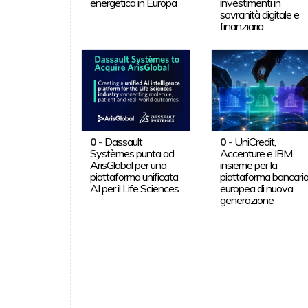
energetica in Europa
investimenti in
sovranità digitale e
finanziaria
0
-
Dassault
0
-
UniCredit,
Systèmes punta ad
Accenture e IBM
ArisGlobal per una
insieme per la
piattaforma unificata
piattaforma bancari
AI per il Life Sciences
europea di nuova
generazione