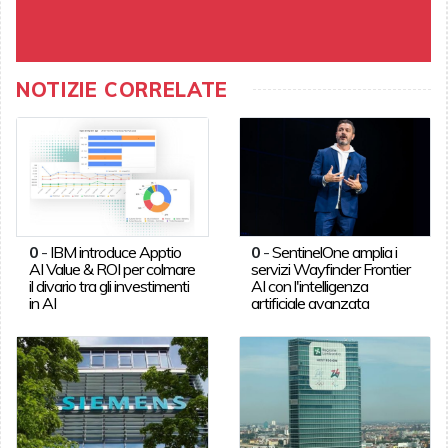
NOTIZIE CORRELATE
0
-
IBM introduce Apptio
0
-
SentinelOne amplia i
AI Value & ROI per colmare
servizi Wayfinder Frontier
il divario tra gli investimenti
AI con l'intelligenza
in AI
artificiale avanzata