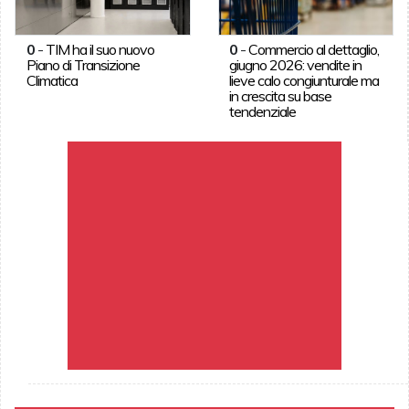
0
-
TIM ha il suo nuovo
0
-
Commercio al dettaglio,
Piano di Transizione
giugno 2026: vendite in
Climatica
lieve calo congiunturale ma
in crescita su base
tendenziale