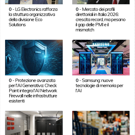
0
-
LG Electronics rafforza
0
-
Mercato dei profili
la struttura organizzativa
direttoriali in Italia 2026:
della divisione Eco
crescita record, ma pesano
Solutions
il gap delle PMI e il
mismatch
0
-
Protezione avanzata
0
-
Samsung: nuove
per l'AI Generativa: Check
tecnologie di memoria per
Point integra l'AI Network
l'AI
Firewall nelle infrastrutture
esistenti