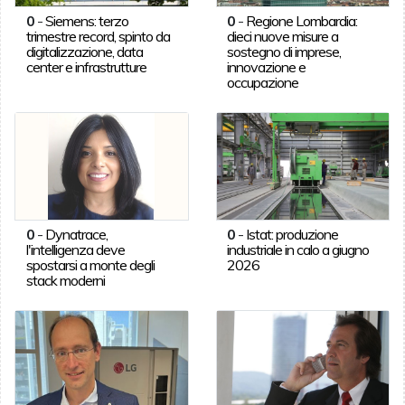
0
-
Siemens: terzo
0
-
Regione Lombardia:
trimestre record, spinto da
dieci nuove misure a
digitalizzazione, data
sostegno di imprese,
center e infrastrutture
innovazione e
occupazione
0
-
Dynatrace,
0
-
Istat: produzione
l'intelligenza deve
industriale in calo a giugno
spostarsi a monte degli
2026
stack moderni