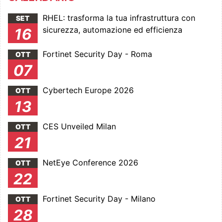
RHEL: trasforma la tua infrastruttura con
SET
sicurezza, automazione ed efficienza
16
Fortinet Security Day - Roma
OTT
07
Cybertech Europe 2026
OTT
13
CES Unveiled Milan
OTT
21
NetEye Conference 2026
OTT
22
Fortinet Security Day - Milano
OTT
28