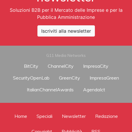
Soluzioni B2B per il Mercato delle Imprese e per la
Pubblica Amministrazione
Iscriviti alla newsletter
G11 Media Networks
BitCity
ChannelCity
ImpresaCity
SecurityOpenLab
GreenCity
ImpresaGreen
ItalianChannelAwards
AgendaIct
Home
Speciali
Newsletter
Redazione
Copyright
Pubblicità
RSS