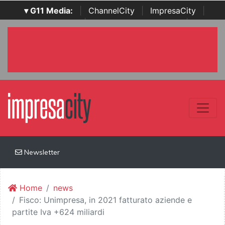
▾ G11 Media:
|
ChannelCity
|
ImpresaCity
|
SecurityOpenLab
|
Italian Channel Awards
|
Italian
Project Awards
|
Italian Security Awards
|
...
Newsletter
Home
news
Fisco: Unimpresa, in 2021 fatturato aziende e
partite Iva +624 miliardi