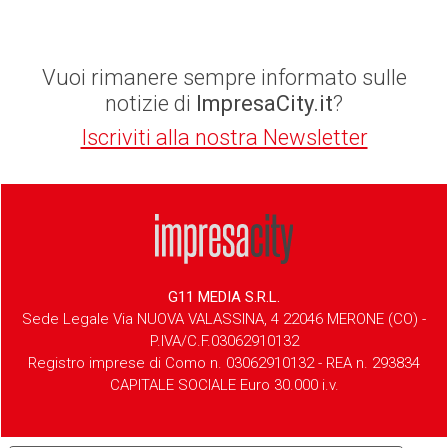
Vuoi rimanere sempre informato sulle
notizie di
ImpresaCity.it
?
Iscriviti alla nostra Newsletter
G11 MEDIA S.R.L.
Sede Legale Via NUOVA VALASSINA, 4 22046 MERONE (CO) -
P.IVA/C.F.03062910132
Registro imprese di Como n. 03062910132 - REA n. 293834
CAPITALE SOCIALE Euro 30.000 i.v.