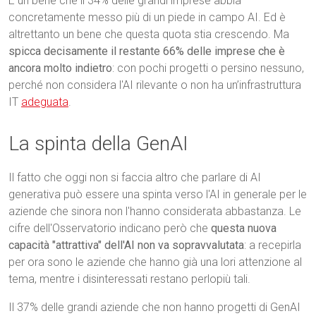
È un bene che il 34% delle grandi imprese abbia
concretamente messo più di un piede in campo AI. Ed è
altrettanto un bene che questa quota stia crescendo. Ma
spicca decisamente il restante 66% delle imprese che è
ancora molto indietro
: con pochi progetti o persino nessuno,
perché non considera l'AI rilevante o non ha un’infrastruttura
IT
adeguata
.
La spinta della GenAI
Il fatto che oggi non si faccia altro che parlare di AI
generativa può essere una spinta verso l'AI in generale per le
aziende che sinora non l'hanno considerata abbastanza. Le
cifre dell'Osservatorio indicano però che
questa nuova
capacità "attrattiva" dell'AI non va sopravvalutata
: a recepirla
per ora sono le aziende che hanno già una lori attenzione al
tema, mentre i disinteressati restano perlopiù tali.
Il 37% delle grandi aziende che non hanno progetti di GenAI