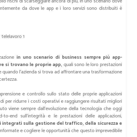
ollo rischi di scarseggiare ancora di più, in uno scenario dove
entemente da dove le app e i loro servizi sono distribuiti è
zzazione
in uno scenario di business sempre più app-
ve si trovano le proprie app,
quali sono le loro prestazioni
e quando l’azienda si trova ad affrontare una trasformazione
certezza.
ensione e controllo sullo stato delle proprie applicazioni
per ridurre i costi operativi e raggiungere risultati migliori
aiuto viene sempre dall’evoluzione della tecnologia che oggi
d-to-end sull'integrità e le prestazioni delle applicazioni,
i integrati sulla gestione del traffico, della sicurezza e
nformate e cogliere le opportunità che questo imprevedibile