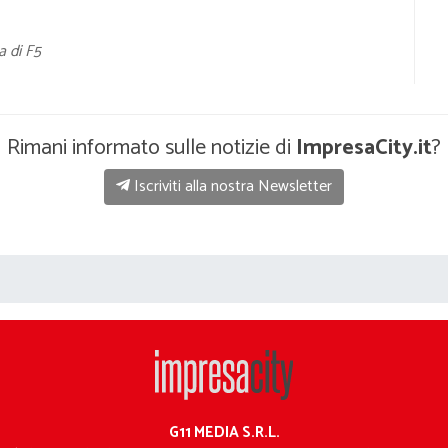
a di F5
Rimani informato sulle notizie di
ImpresaCity.it
?
Iscriviti alla nostra Newsletter
G11 MEDIA S.R.L.