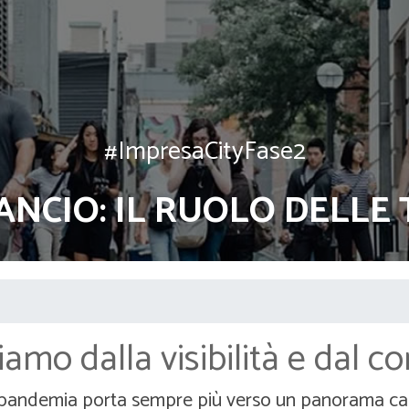
#ImpresaCityFase2
LANCIO: IL RUOLO DELL
iamo dalla visibilità e dal co
pandemia porta sempre più verso un panorama carat