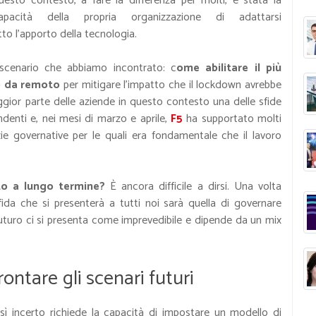
uesto contesto, a fare la differenza per molti, è stata la
apacità della propria organizzazione di adattarsi
o l’apporto della tecnologia.
scenario che abbiamo incontrato: c
ome abilitare il più
ro da remoto
per mitigare l’impatto che il lockdown avrebbe
ggior parte delle aziende in questo contesto una delle sfide
ndenti e, nei mesi di marzo e aprile,
F5
ha supportato molti
enzie governative per le quali era fondamentale che il lavoro
o a lungo termine?
È ancora difficile a dirsi. Una volta
ida che si presenterà a tutti noi sarà quella di governare
 futuro ci si presenta come imprevedibile e dipende da un mix
rontare gli scenari futuri
sì incerto richiede la capacità di impostare un modello di