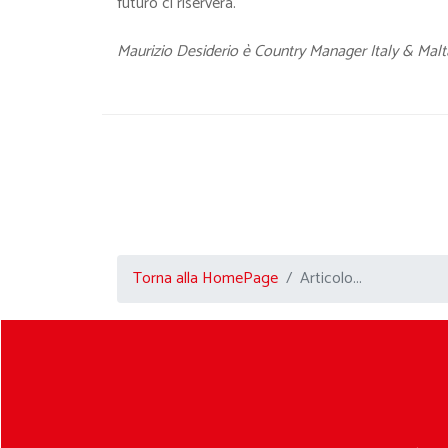
futuro ci riserverà.
Maurizio Desiderio è Country Manager Italy & Malt
Torna alla HomePage
Articolo...