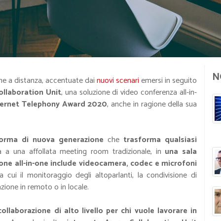
N
one a distanza, accentuate dai
nuovi scenari
emersi in seguito
llaboration Unit
, una soluzione di video conferenza all-in-
ternet Telephony Award 2020
, anche in ragione della sua
forma di nuova generazione
che
trasforma qualsiasi
 a una affollata meeting room tradizionale, in
una sala
one all-in-one include videocamera, codec e microfoni
 cui il monitoraggio degli altoparlanti, la condivisione di
azione in remoto o in locale.
ollaborazione di alto livello per chi vuole lavorare in