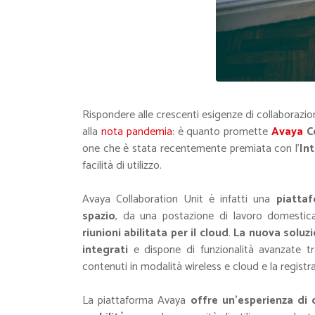
Rispondere alle crescenti esigenze di collaborazi
alla
nota pandemia
: è quanto promette
Avaya
Co
one che è stata recentemente premiata con l’
In
facilità di utilizzo.
Avaya Collaboration Unit è infatti una
piatta
spazio
, da una postazione di lavoro domestica
riunioni abilitata per il cloud
.
La nuova soluzi
integrati
e dispone di funzionalità avanzate tra
contenuti in modalità wireless e cloud e la registr
La piattaforma Avaya
offre un'esperienza di c