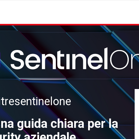
tresentinelone
a guida chiara per la
rity aziendale