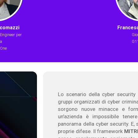
ocomazzi
Francesc
 Engineer per
Gio
ia
G1
lOne
Lo scenario della cyber securit
gruppi organizzati di cyber crimina
sorgono nuove minacce e forme
un'azienda è impossibile tene
panorama della cyber security. E,
proprie difese. Il framework
MITR