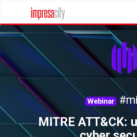
#mi
Webinar
MITRE ATT&CK: un
cyber secu