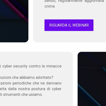
senso, regolarmente aggiornata p
crime.
RIGUARDA IL WEBINAR
di cyber security contro le minacce
oluzioni che abbiamo adottato?
tazioni periodiche che ne derivano
tta della nostra postura di cyber
gli strumenti che usiamo.