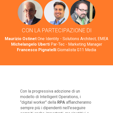
CON LA PARTECIPAZIONE DI
Maurizio Ostinet
One Identity - Solutions Architect, EMEA
Michelangelo Uberti
Par-Tec - Marketing Manager
Francesco Pignatelli
Giornalista G11 Media
Con la progressiva adozione di un
modello di Intelligent Operations, i
"digital worker" della
RPA
affiancheranno
sempre più i dipendenti nell'eseguire