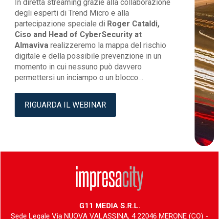
In diretta streaming grazie alla collaborazione
degli esperti di Trend Micro e alla
partecipazione speciale di
Roger Cataldi,
Ciso and Head of CyberSecurity at
Almaviva
realizzeremo la mappa del rischio
digitale e della possibile prevenzione in un
momento in cui nessuno può davvero
permettersi un inciampo o un blocco…
RIGUARDA IL WEBINAR
G11 MEDIA S.R.L.
Sede Legale Via NUOVA VALASSINA, 4 22046 MERONE (CO) -