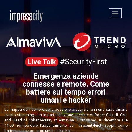
Toggle
navigati
#SecurityFirst
Live Talk
Emergenza aziende
connesse e remote. Come
battere sul tempo errori
umani e hacker
La mappa del rischio e della possibile prevenzione in uno straordinario
evento streaming con la partecipazione speciale di Roger Cataldi, Ciso
and Head of CyberSecurity at Almaviva. Il prossimo 16 dicembre alle
11,00 non perdere l’appuntamento con #SecurityFirst. Scopri come
battere sul tempo errori umani e hacker.