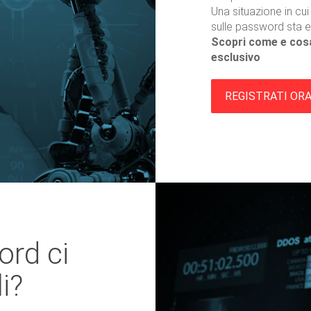
Una situazione in cui
sulle password sta e
Scopri come e cosa
esclusivo
REGISTRATI OR
ord ci
i?