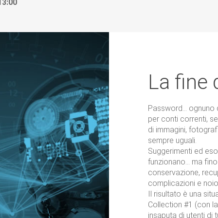
13:00
La fine
Password… ognuno di 
per conti correnti, se
di immagini, fotograf
sempre uguali.
Suggerimenti ed esor
funzionano… ma fino
conservazione, rec
complicazioni e noios
Il risultato è una si
Collection #1 (con la
insaputa di utenti di 