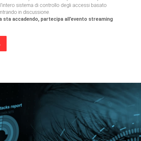
 l’intero sistema di controllo degli accessi basato
ntrando in discussione.
 sta accadendo, partecipa all’evento streaming
A