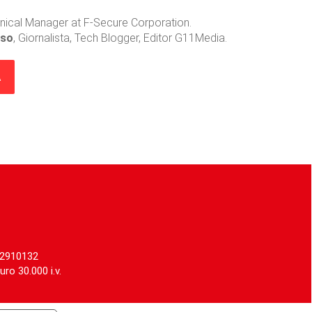
hnical Manager at F-Secure Corporation.
sso
, Giornalista, Tech Blogger, Editor G11Media.
A
62910132
o 30.000 i.v.