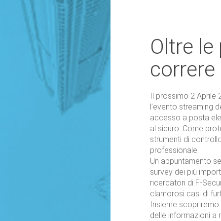
Oltre l
correre 
Il prossimo 2 Aprile
l’evento streaming d
accesso a posta elet
al sicuro. Come prote
strumenti di controllo
professionale.
Un appuntamento senz
survey dei più import
ricercatori di F-Secu
clamorosi casi di furt
Insieme scopriremo p
delle informazioni a 