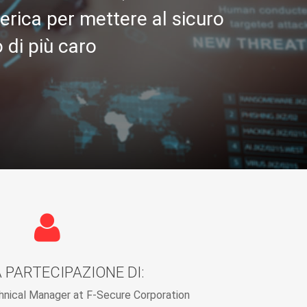
rica per mettere al sicuro
 di più caro
 PARTECIPAZIONE DI:
hnical Manager at F-Secure Corporation