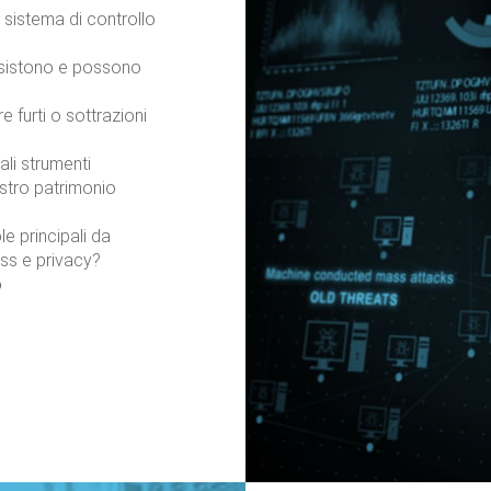
sistema di controllo
 esistono e possono
furti o sottrazioni
li strumenti
ostro patrimonio
e principali da
ess e privacy?
o