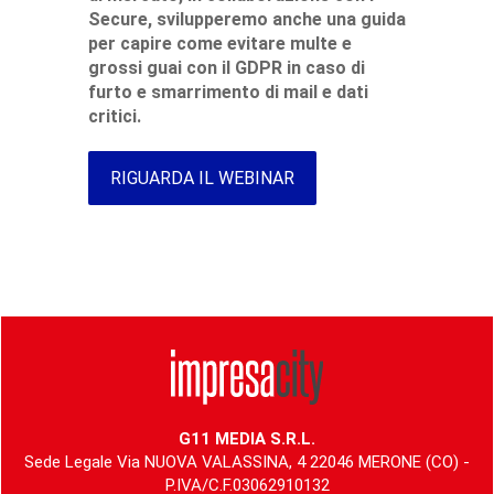
Secure, svilupperemo anche una guida
per capire come evitare multe e
grossi guai con il GDPR in caso di
furto e smarrimento di mail e dati
critici.
RIGUARDA IL WEBINAR
G11 MEDIA S.R.L.
Sede Legale Via NUOVA VALASSINA, 4 22046 MERONE (CO) -
P.IVA/C.F.03062910132