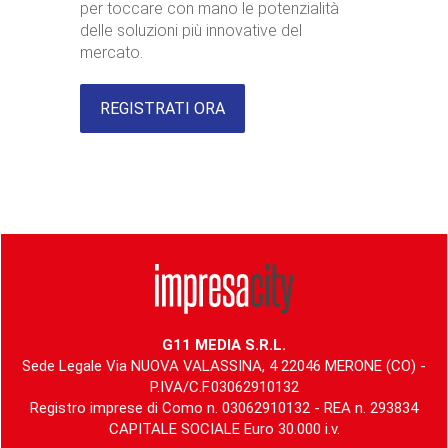
per toccare con mano le potenzialità
delle soluzioni più innovative del
mercato.
REGISTRATI ORA
G11 MEDIA S.R.L.
Sede Legale Via NUOVA VALASSINA, 4 22046 MERONE (CO) -
P.IVA/C.F.03062910132
Registro imprese di Como n. 03062910132 - REA n. 293834
CAPITALE SOCIALE Euro 30.000 i.v.