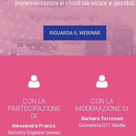
implementazioni in cloud più sicure e gestibili.
RIGUARDA IL WEBINAR
CON LA
CON LA
PARTECIPAZIONE
MODERAZIONE DI
DI
Barbara Torresani
Giornalista G11 Media
Alessandra Pranzo
,
Security Engineer presso