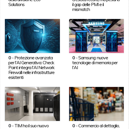
Solutions
il gap delle PMI e il
mismatch
0
-
Protezione avanzata
0
-
Samsung: nuove
per l'AI Generativa: Check
tecnologie di memoria per
Point integra l'AI Network
l'AI
Firewall nelle infrastrutture
esistenti
0
-
TIM ha il suo nuovo
0
-
Commercio al dettaglio,