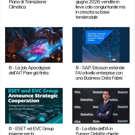
Piano di Transizione
giugno 2026: vendite in
Climatica
lieve calo congiunturale ma
in crescita su base
tendenziale
0
-
La Job Apocalypse
0
-
SAP, Ericsson estende
dell'AI? Pare già finita.
l'AI a livello enterprise con
una Business Data Fabric
0
-
ESET ed EVC Group
0
-
La sfida dell'IA in
insieme per la
Europa: Deloitte chiede