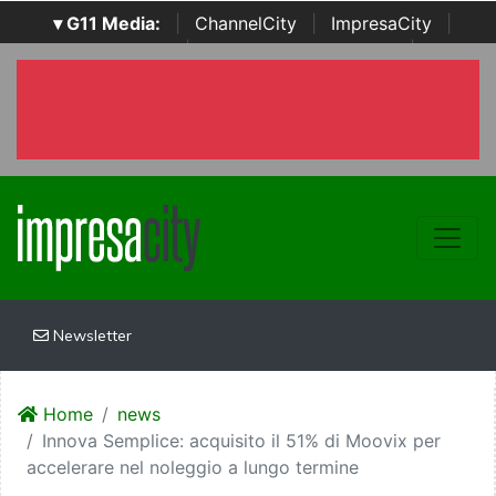
▾ G11 Media:
|
ChannelCity
|
ImpresaCity
|
SecurityOpenLab
|
Italian Channel Awards
|
Italian
Project Awards
|
Italian Security Awards
|
...
Newsletter
Home
news
Innova Semplice: acquisito il 51% di Moovix per
accelerare nel noleggio a lungo termine