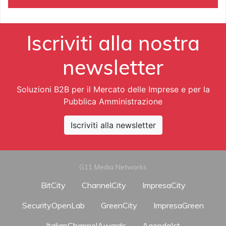
Iscriviti alla nostra
newsletter
Soluzioni B2B per il Mercato delle Imprese e per la
Pubblica Amministrazione
Iscriviti alla newsletter
G11 Media Networks
BitCity
ChannelCity
ImpresaCity
SecurityOpenLab
GreenCity
ImpresaGreen
ItalianChannelAwards
AgendaIct