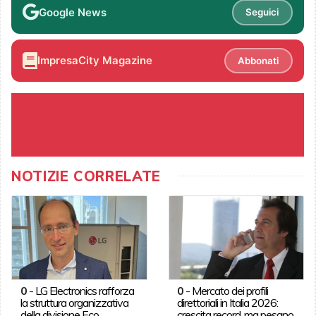
Google News
Seguici
ImpresaCity Magazine
Abbonati
NOTIZIE CORRELATE
0
-
LG Electronics rafforza
0
-
Mercato dei profili
la struttura organizzativa
direttoriali in Italia 2026:
della divisione Eco
crescita record, ma pesano