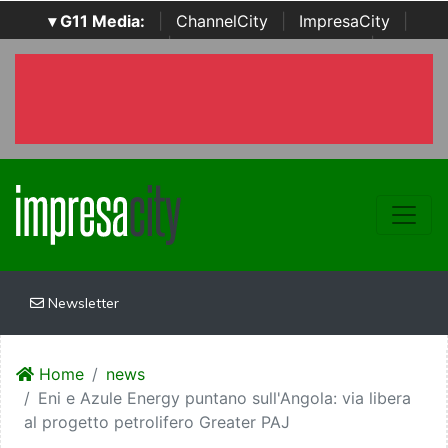
▾ G11 Media:
|
ChannelCity
|
ImpresaCity
|
SecurityOpenLab
|
Italian Channel Awards
|
Italian
Project Awards
|
Italian Security Awards
|
...
Newsletter
Home
news
Eni e Azule Energy puntano sull'Angola: via libera
al progetto petrolifero Greater PAJ