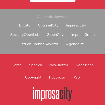
G11 Media Networks
BitCity
ChannelCity
ImpresaCity
SecurityOpenLab
GreenCity
ImpresaGreen
ItalianChannelAwards
AgendaIct
Home
Speciali
Newsletter
Redazione
Copyright
Pubblicità
RSS