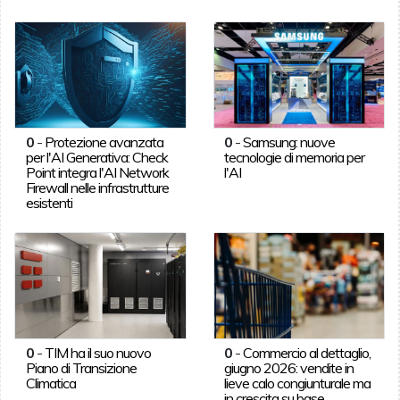
0
-
Protezione avanzata
0
-
Samsung: nuove
per l'AI Generativa: Check
tecnologie di memoria per
Point integra l'AI Network
l'AI
Firewall nelle infrastrutture
esistenti
0
-
TIM ha il suo nuovo
0
-
Commercio al dettaglio,
Piano di Transizione
giugno 2026: vendite in
Climatica
lieve calo congiunturale ma
in crescita su base