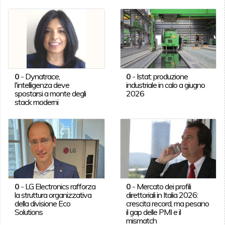
0
-
Dynatrace,
0
-
Istat: produzione
l'intelligenza deve
industriale in calo a giugno
spostarsi a monte degli
2026
stack moderni
0
-
LG Electronics rafforza
0
-
Mercato dei profili
la struttura organizzativa
direttoriali in Italia 2026:
della divisione Eco
crescita record, ma pesano
Solutions
il gap delle PMI e il
mismatch