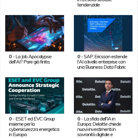
tendenziale
0
-
La Job Apocalypse
0
-
SAP, Ericsson estende
dell'AI? Pare già finita.
l'AI a livello enterprise con
una Business Data Fabric
0
-
ESET ed EVC Group
0
-
La sfida dell'IA in
insieme per la
Europa: Deloitte chiede
cybersicurezza energetica
nuovi investimenti in
in Europa
sovranità digitale e