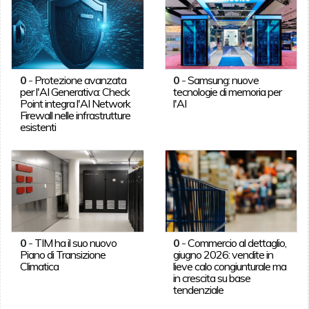
0
-
Protezione avanzata
0
-
Samsung: nuove
per l'AI Generativa: Check
tecnologie di memoria per
Point integra l'AI Network
l'AI
Firewall nelle infrastrutture
esistenti
0
-
TIM ha il suo nuovo
0
-
Commercio al dettaglio,
Piano di Transizione
giugno 2026: vendite in
Climatica
lieve calo congiunturale ma
in crescita su base
tendenziale