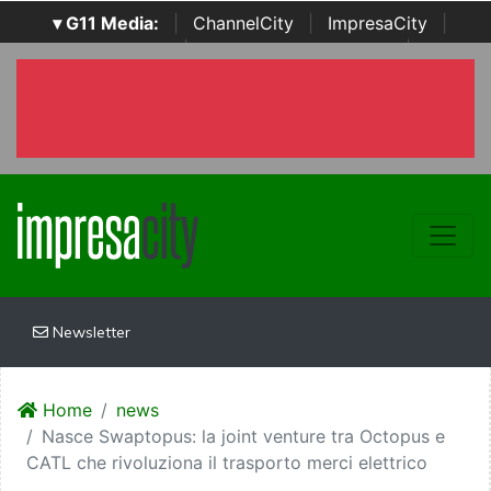
▾ G11 Media:
|
ChannelCity
|
ImpresaCity
|
SecurityOpenLab
|
Italian Channel Awards
|
Italian
Project Awards
|
Italian Security Awards
|
...
Newsletter
Home
news
Nasce Swaptopus: la joint venture tra Octopus e
CATL che rivoluziona il trasporto merci elettrico