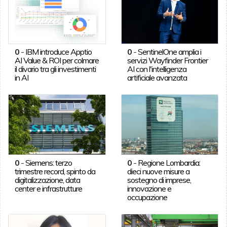
0
-
IBM introduce Apptio
0
-
SentinelOne amplia i
AI Value & ROI per colmare
servizi Wayfinder Frontier
il divario tra gli investimenti
AI con l'intelligenza
in AI
artificiale avanzata
0
-
Siemens: terzo
0
-
Regione Lombardia:
trimestre record, spinto da
dieci nuove misure a
digitalizzazione, data
sostegno di imprese,
center e infrastrutture
innovazione e
occupazione