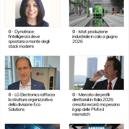
0
-
Dynatrace,
0
-
Istat: produzione
l'intelligenza deve
industriale in calo a giugno
spostarsi a monte degli
2026
stack moderni
0
-
LG Electronics rafforza
0
-
Mercato dei profili
la struttura organizzativa
direttoriali in Italia 2026:
della divisione Eco
crescita record, ma pesano
Solutions
il gap delle PMI e il
mismatch