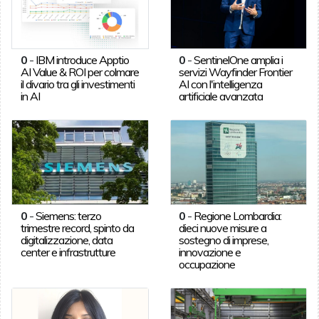
0
-
IBM introduce Apptio
0
-
SentinelOne amplia i
AI Value & ROI per colmare
servizi Wayfinder Frontier
il divario tra gli investimenti
AI con l'intelligenza
in AI
artificiale avanzata
0
-
Siemens: terzo
0
-
Regione Lombardia:
trimestre record, spinto da
dieci nuove misure a
digitalizzazione, data
sostegno di imprese,
center e infrastrutture
innovazione e
occupazione