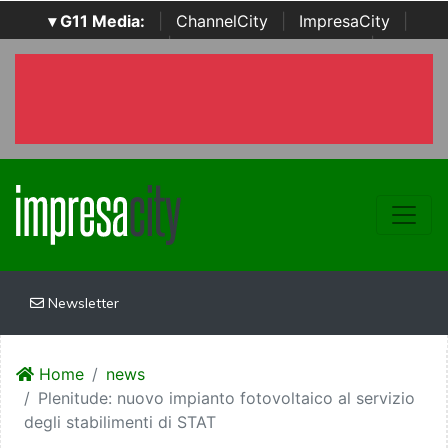
▾ G11 Media:
|
ChannelCity
|
ImpresaCity
|
SecurityOpenLab
|
Italian Channel Awards
|
Italian
Project Awards
|
Italian Security Awards
|
...
Newsletter
Home
news
Plenitude: nuovo impianto fotovoltaico al servizio
degli stabilimenti di STAT