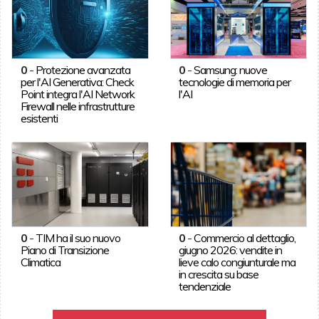
0
-
Protezione avanzata
0
-
Samsung: nuove
per l'AI Generativa: Check
tecnologie di memoria per
Point integra l'AI Network
l'AI
Firewall nelle infrastrutture
esistenti
0
-
TIM ha il suo nuovo
0
-
Commercio al dettaglio,
Piano di Transizione
giugno 2026: vendite in
Climatica
lieve calo congiunturale ma
in crescita su base
tendenziale