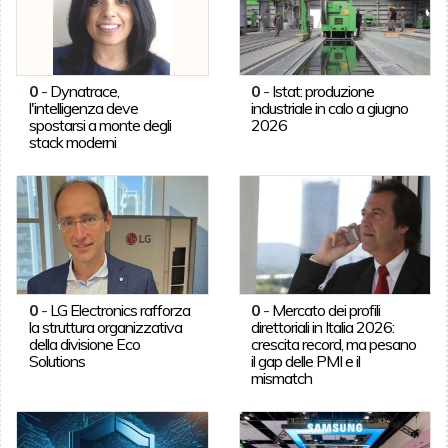
0
-
Dynatrace,
0
-
Istat: produzione
l'intelligenza deve
industriale in calo a giugno
spostarsi a monte degli
2026
stack moderni
0
-
LG Electronics rafforza
0
-
Mercato dei profili
la struttura organizzativa
direttoriali in Italia 2026:
della divisione Eco
crescita record, ma pesano
Solutions
il gap delle PMI e il
mismatch