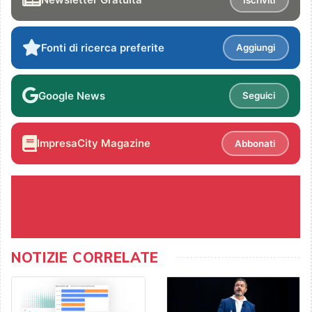
Fonti di ricerca preferite
Aggiungi
Google News
Seguici
ImpresaCity Magazine
Abbonati
NOTIZIE CORRELATE