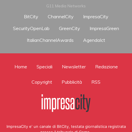
G11 Media Networks
BitCity
ChannelCity
ImpresaCity
SecurityOpenLab
GreenCity
ImpresaGreen
ItalianChannelAwards
AgendaIct
Home
Speciali
Newsletter
Redazione
Copyright
Pubblicità
RSS
ImpresaCity e' un canale di BitCity, testata giornalistica registrata
presso il tribunale di Como ,