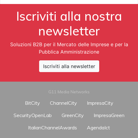
Iscriviti alla nostra
newsletter
Soluzioni B2B per il Mercato delle Imprese e per la
Pubblica Amministrazione
Iscriviti alla newsletter
G11 Media Networks
BitCity
ChannelCity
ImpresaCity
SecurityOpenLab
GreenCity
ImpresaGreen
ItalianChannelAwards
AgendaIct