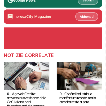
Google News
Seguici
ImpresaCity Magazine
Abbonati
NOTIZIE CORRELATE
0
-
AgevolaCredito:
0
-
Confimi Industria: la
arrivano nuove risorse dalla
manifattura resiste, ma la
CdC Milano per i
crescita resta al palo
finanziamenti alle imprese