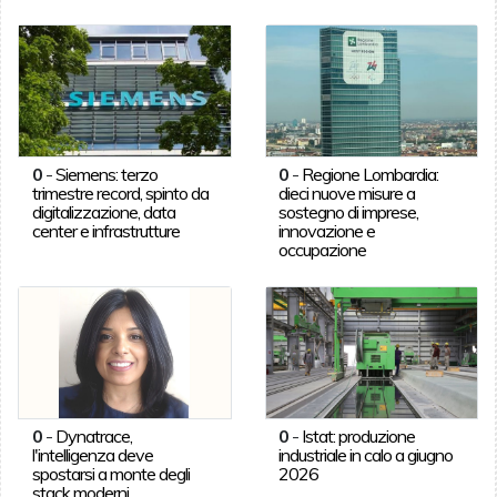
0
-
Siemens: terzo
0
-
Regione Lombardia:
trimestre record, spinto da
dieci nuove misure a
digitalizzazione, data
sostegno di imprese,
center e infrastrutture
innovazione e
occupazione
0
-
Dynatrace,
0
-
Istat: produzione
l'intelligenza deve
industriale in calo a giugno
spostarsi a monte degli
2026
stack moderni