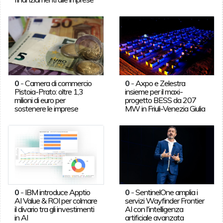
0
-
Camera di commercio
0
-
Axpo e Zelestra
Pistoia-Prato: oltre 1,3
insieme per il maxi-
milioni di euro per
progetto BESS da 207
sostenere le imprese
MW in Friuli-Venezia Giulia
0
-
IBM introduce Apptio
0
-
SentinelOne amplia i
AI Value & ROI per colmare
servizi Wayfinder Frontier
il divario tra gli investimenti
AI con l'intelligenza
in AI
artificiale avanzata