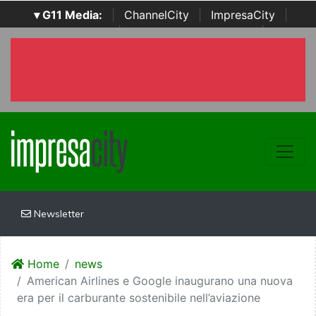
▾ G11 Media:
|
ChannelCity
|
ImpresaCity
|
SecurityOpenLab
|
Italian Channel Awards
|
Italian
Project Awards
|
Italian Security Awards
|
...
Newsletter
Home
news
American Airlines e Google inaugurano una nuova
era per il carburante sostenibile nell’aviazione