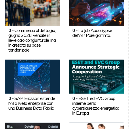
0
-
Commercio al dettaglio,
0
-
La Job Apocalypse
giugno 2026: vendite in
dell'AI? Pare già finita.
lieve calo congiunturale ma
in crescita su base
tendenziale
0
-
SAP, Ericsson estende
0
-
ESET ed EVC Group
l'AI a livello enterprise con
insieme per la
una Business Data Fabric
cybersicurezza energetica
in Europa