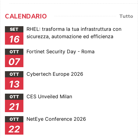
CALENDARIO
Tutto
RHEL: trasforma la tua infrastruttura con
SET
sicurezza, automazione ed efficienza
16
Fortinet Security Day - Roma
OTT
07
Cybertech Europe 2026
OTT
13
CES Unveiled Milan
OTT
21
NetEye Conference 2026
OTT
22