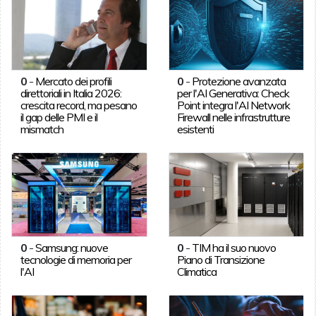
0
-
Mercato dei profili
0
-
Protezione avanzata
direttoriali in Italia 2026:
per l'AI Generativa: Check
crescita record, ma pesano
Point integra l'AI Network
il gap delle PMI e il
Firewall nelle infrastrutture
mismatch
esistenti
0
-
Samsung: nuove
0
-
TIM ha il suo nuovo
tecnologie di memoria per
Piano di Transizione
l'AI
Climatica