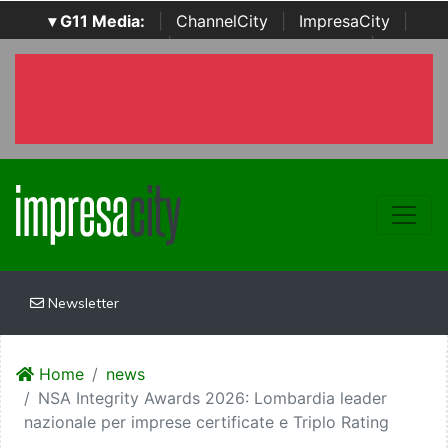
▾ G11 Media:
|
ChannelCity
|
ImpresaCity
|
SecurityOpenLab
|
Italian Channel Awards
|
Italian
Project Awards
|
Italian Security Awards
|
...
Newsletter
Home
news
NSA Integrity Awards 2026: Lombardia leader
nazionale per imprese certificate e Triplo Rating