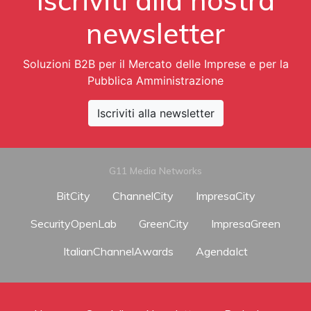
newsletter
Soluzioni B2B per il Mercato delle Imprese e per la
Pubblica Amministrazione
Iscriviti alla newsletter
G11 Media Networks
BitCity
ChannelCity
ImpresaCity
SecurityOpenLab
GreenCity
ImpresaGreen
ItalianChannelAwards
AgendaIct