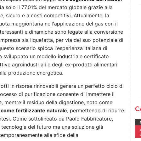
a solo il 77,01% del mercato globale grazie alla
 sicuro e a costi competitivi. Attualmente, la
uota maggioritaria nell'applicazione del gas con il
nteressanti e dinamiche sono legate alla conversione
ompressa sia liquefatta, per via del suo potenziale di
questo scenario spicca l'esperienza italiana di
a sviluppato un modello industriale certificato
ive agroindustriali e degli ex-prodotti alimentari
 alla produzione energetica.
tti in risorse rinnovabili genera un perfetto ciclo di
 processo di purificazione consente di immettere il
, mentre il residuo della digestione, noto come
C
 come fertilizzante naturale
, permettendo di ridurre
intesi. Come sottolineato da Paolo Fabbricatore,
 tecnologia del futuro ma una soluzione già
ntemporaneamente alle sfide della