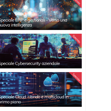
Speciale
Speciale ERP e gestionali - Verso una
nuova intelligenza
Speciale
Speciale Cybersecurity aziendale
Speciale
Speciale Cloud - Ibrido e multicloud in
primo piano