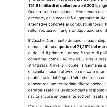
114,81 miliardi di dollari entro il 2034
, reg
Questo trend eccezionale è sostenuto dall'
circolare, dalla necessità di garantire la si
alternative concrete ai combustibili fossili 
reflui zootecnici, fanghi di depurazione e rif
Il Vecchio Continente detiene la leadership 
conquistato una
quota del 71,25% del merc
di dollari. Il primato europeo è frutto di pol
comunitari come il REPowerEU e della prese
strutturata. A livello globale, la Germania 
diecimila impianti attivi e un mercato intern
continentale dal Regno Unito che tocca un va
concentrazione territoriale riflette anche l
caratterizzato da un'abbondante disponibili
risulta ancora ampiamente sottoutilizzata ri
L'analisi dei dati evidenzia come il motore 