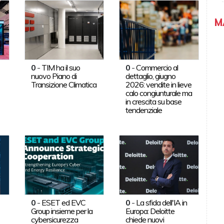
M
0
-
TIM ha il suo
0
-
Commercio al
nuovo Piano di
dettaglio, giugno
Transizione Climatica
2026: vendite in lieve
calo congiunturale ma
in crescita su base
tendenziale
0
-
ESET ed EVC
0
-
La sfida dell'IA in
Group insieme per la
Europa: Deloitte
cybersicurezza
chiede nuovi