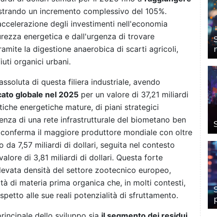
istrando un incremento complessivo del 105%.
accelerazione degli investimenti nell'economia
curezza energetica e dall'urgenza di trovare
tramite la digestione anaerobica di scarti agricoli,
iuti organici urbani.
assoluta di questa filiera industriale, avendo
ato globale nel 2025
per un valore di 37,21 miliardi
itiche energetiche mature, di piani strategici
nza di una rete infrastrutturale del biometano ben
si conferma il maggiore produttore mondiale con oltre
o da 7,57 miliardi di dollari, seguita nel contesto
lore di 3,81 miliardi di dollari. Questa forte
'elevata densità del settore zootecnico europeo,
tà di materia prima organica che, in molti contesti,
spetto alle sue reali potenzialità di sfruttamento.
principale dello sviluppo sia
il segmento dei residui