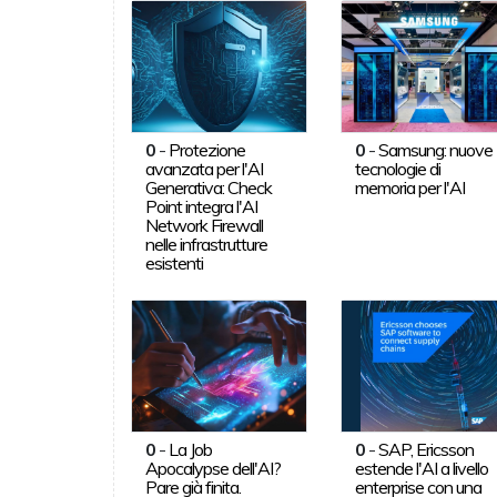
0
-
Protezione
0
-
Samsung: nuove
avanzata per l'AI
tecnologie di
Generativa: Check
memoria per l'AI
Point integra l'AI
Network Firewall
nelle infrastrutture
esistenti
0
-
La Job
0
-
SAP, Ericsson
Apocalypse dell'AI?
estende l'AI a livello
Pare già finita.
enterprise con una