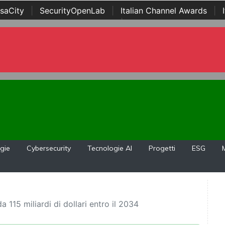
saCity
|
SecurityOpenLab
|
Italian Channel Awards
|
Awards
|
...
gie
Cybersecurity
Tecnologie AI
Progetti
ESG
 115 miliardi di dollari entro il 2034