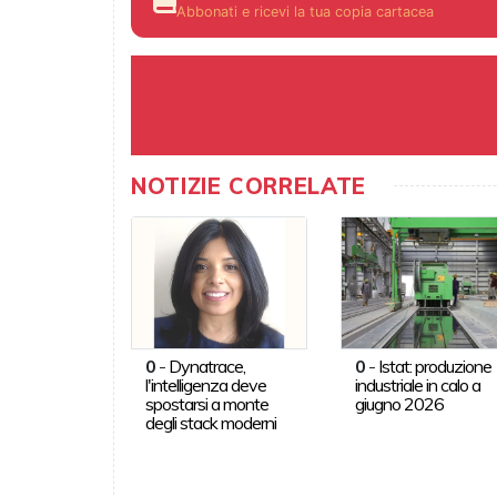
Abbonati e ricevi la tua copia cartacea
NOTIZIE CORRELATE
0
-
Dynatrace,
0
-
Istat: produzione
l'intelligenza deve
industriale in calo a
spostarsi a monte
giugno 2026
degli stack moderni