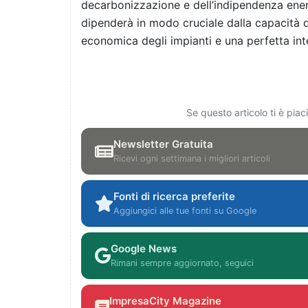
decarbonizzazione e dell’indipendenza ener
dipenderà in modo cruciale dalla capacità d
economica degli impianti e una perfetta inte
Se questo articolo ti è pia
Newsletter Gratuita
Ricevi ogni settimana i migliori articoli
Fonti di ricerca preferite
Aggiungici alle tue fonti su Google
Google News
Rimani sempre aggiornato, seguici
ImpresaCity Magazine