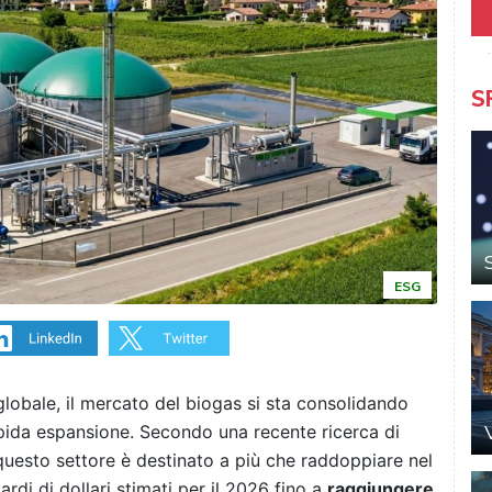
S
ESG
lobale, il mercato del biogas si sta consolidando
pida espansione. Secondo una recente ricerca di
i questo settore è destinato a più che raddoppiare nel
rdi di dollari stimati per il 2026 fino a
raggiungere