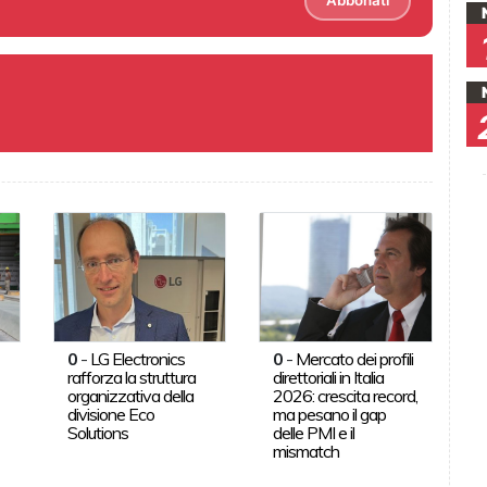
Abbonati
0
-
LG Electronics
0
-
Mercato dei profili
rafforza la struttura
direttoriali in Italia
organizzativa della
2026: crescita record,
divisione Eco
ma pesano il gap
Solutions
delle PMI e il
mismatch