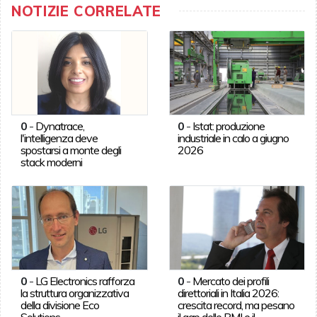
NOTIZIE CORRELATE
0
-
Dynatrace,
0
-
Istat: produzione
l'intelligenza deve
industriale in calo a giugno
spostarsi a monte degli
2026
stack moderni
0
-
LG Electronics rafforza
0
-
Mercato dei profili
la struttura organizzativa
direttoriali in Italia 2026:
della divisione Eco
crescita record, ma pesano
Solutions
il gap delle PMI e il