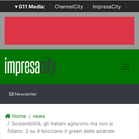
▾ G11 Media:
|
ChannelCity
|
ImpresaCity
|
SecurityOpenLab
|
Italian Channel Awards
|
Italian
Project Awards
|
Italian Security Awards
|
...
Newsletter
Home
news
Sostenibilità, gli italiani agiscono ma non si
fidano: 3 su 4 bocciano il green delle aziende