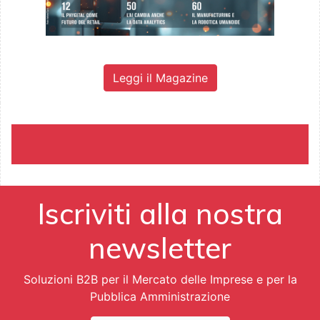
Leggi il Magazine
Iscriviti alla nostra
newsletter
Soluzioni B2B per il Mercato delle Imprese e per la
Pubblica Amministrazione