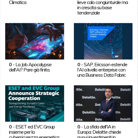
Climatica
lieve calo congiunturale ma
in crescita su base
tendenziale
0
-
La Job Apocalypse
0
-
SAP, Ericsson estende
dell'AI? Pare già finita.
l'AI a livello enterprise con
una Business Data Fabric
0
-
ESET ed EVC Group
0
-
La sfida dell'IA in
insieme per la
Europa: Deloitte chiede
cybersicurezza energetica
nuovi investimenti in