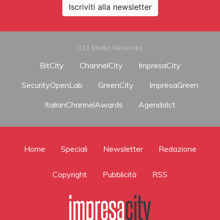
Iscriviti alla newsletter
G11 Media Networks
BitCity
ChannelCity
ImpresaCity
SecurityOpenLab
GreenCity
ImpresaGreen
ItalianChannelAwards
AgendaIct
Home
Speciali
Newsletter
Redazione
Copyright
Pubblicità
RSS