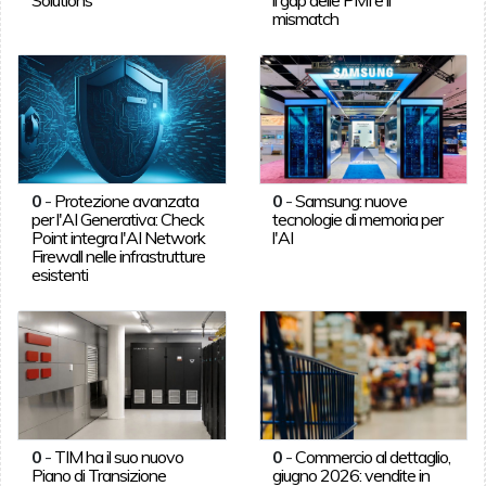
mismatch
0
-
Protezione avanzata
0
-
Samsung: nuove
per l'AI Generativa: Check
tecnologie di memoria per
Point integra l'AI Network
l'AI
Firewall nelle infrastrutture
esistenti
0
-
TIM ha il suo nuovo
0
-
Commercio al dettaglio,
Piano di Transizione
giugno 2026: vendite in