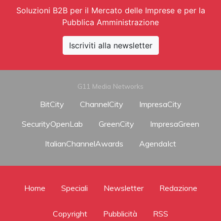
Soluzioni B2B per il Mercato delle Imprese e per la
Pubblica Amministrazione
Iscriviti alla newsletter
G11 Media Networks
BitCity
ChannelCity
ImpresaCity
SecurityOpenLab
GreenCity
ImpresaGreen
ItalianChannelAwards
AgendaIct
Home
Speciali
Newsletter
Redazione
Copyright
Pubblicità
RSS