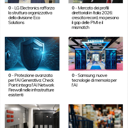
0
-
LG Electronics rafforza
0
-
Mercato dei profili
la struttura organizzativa
direttoriali in Italia 2026:
della divisione Eco
crescita record, ma pesano
Solutions
il gap delle PMI e il
mismatch
0
-
Protezione avanzata
0
-
Samsung: nuove
per l'AI Generativa: Check
tecnologie di memoria per
Point integra l'AI Network
l'AI
Firewall nelle infrastrutture
esistenti