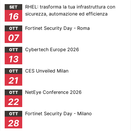
RHEL: trasforma la tua infrastruttura con
SET
sicurezza, automazione ed efficienza
16
Fortinet Security Day - Roma
OTT
07
Cybertech Europe 2026
OTT
13
CES Unveiled Milan
OTT
21
NetEye Conference 2026
OTT
22
Fortinet Security Day - Milano
OTT
28