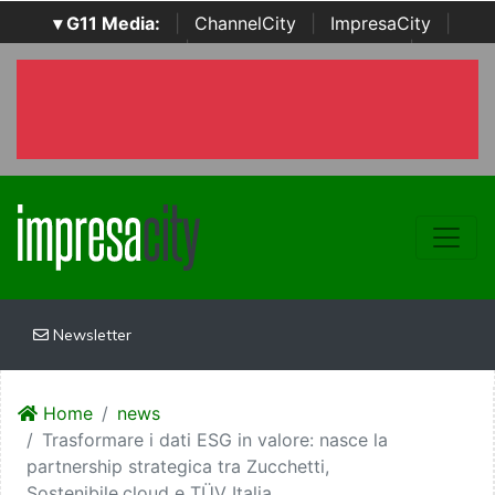
▾ G11 Media:
|
ChannelCity
|
ImpresaCity
|
SecurityOpenLab
|
Italian Channel Awards
|
Italian
Project Awards
|
Italian Security Awards
|
...
Newsletter
Home
news
Trasformare i dati ESG in valore: nasce la
partnership strategica tra Zucchetti,
Sostenibile.cloud e TÜV Italia