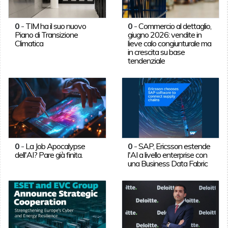
0
-
TIM ha il suo nuovo
0
-
Commercio al dettaglio,
Piano di Transizione
giugno 2026: vendite in
Climatica
lieve calo congiunturale ma
in crescita su base
tendenziale
0
-
La Job Apocalypse
0
-
SAP, Ericsson estende
dell'AI? Pare già finita.
l'AI a livello enterprise con
una Business Data Fabric