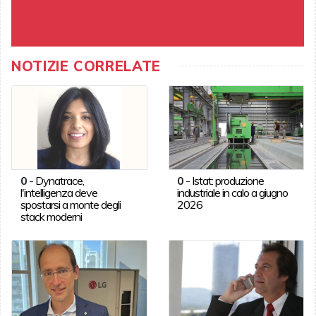
NOTIZIE CORRELATE
0
-
Dynatrace,
0
-
Istat: produzione
l'intelligenza deve
industriale in calo a giugno
spostarsi a monte degli
2026
stack moderni