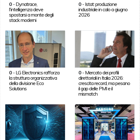
0
-
Dynatrace,
0
-
Istat: produzione
l'intelligenza deve
industriale in calo a giugno
spostarsi a monte degli
2026
stack moderni
0
-
LG Electronics rafforza
0
-
Mercato dei profili
la struttura organizzativa
direttoriali in Italia 2026:
della divisione Eco
crescita record, ma pesano
Solutions
il gap delle PMI e il
mismatch