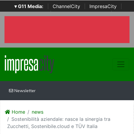
▾ G11 Media:
|
ChannelCity
|
ImpresaCity
|
SecurityOpenLab
|
Italian Channel Awards
|
Italian
Project Awards
|
Italian Security Awards
|
...
Newsletter
Home
news
Sostenibilità aziendale: nasce la sinergia tra
Zucchetti, Sostenibile.cloud e TÜV Italia