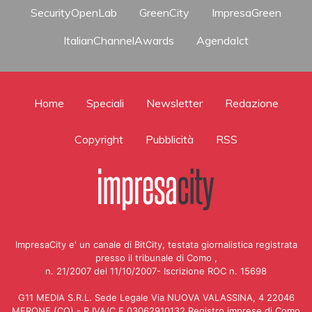
SecurityOpenLab
GreenCity
ImpresaGreen
ItalianChannelAwards
AgendaIct
Home
Speciali
Newsletter
Redazione
Copyright
Pubblicità
RSS
ImpresaCity e' un canale di BitCity, testata giornalistica registrata
presso il tribunale di Como ,
n. 21/2007 del 11/10/2007- Iscrizione ROC n. 15698
G11 MEDIA S.R.L. Sede Legale Via NUOVA VALASSINA, 4 22046
MERONE (CO) - P.IVA/C.F.03062910132 Registro imprese di Como