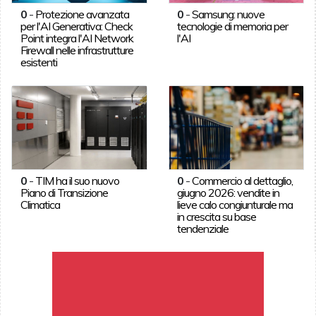
0
-
Protezione avanzata
0
-
Samsung: nuove
per l'AI Generativa: Check
tecnologie di memoria per
Point integra l'AI Network
l'AI
Firewall nelle infrastrutture
esistenti
0
-
TIM ha il suo nuovo
0
-
Commercio al dettaglio,
Piano di Transizione
giugno 2026: vendite in
Climatica
lieve calo congiunturale ma
in crescita su base
tendenziale