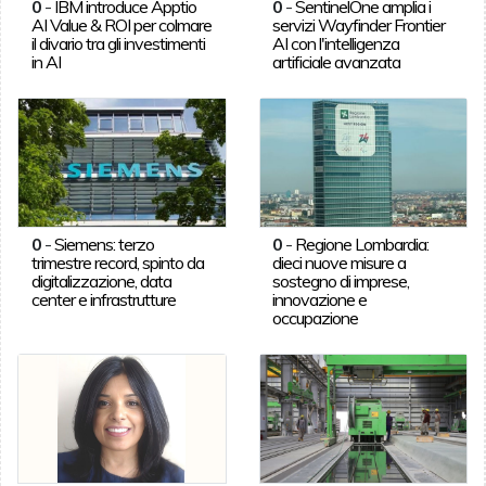
0
-
IBM introduce Apptio
0
-
SentinelOne amplia i
AI Value & ROI per colmare
servizi Wayfinder Frontier
il divario tra gli investimenti
AI con l'intelligenza
in AI
artificiale avanzata
0
-
Siemens: terzo
0
-
Regione Lombardia:
trimestre record, spinto da
dieci nuove misure a
digitalizzazione, data
sostegno di imprese,
center e infrastrutture
innovazione e
occupazione