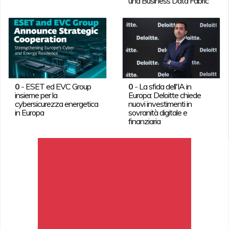
una Business Data Fabric
0
-
ESET ed EVC Group
0
-
La sfida dell'IA in
insieme per la
Europa: Deloitte chiede
cybersicurezza energetica
nuovi investimenti in
in Europa
sovranità digitale e
finanziaria