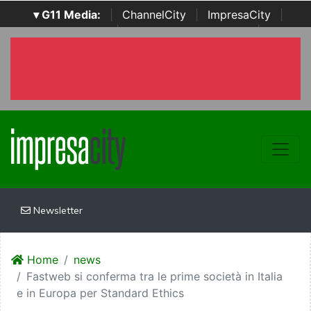
▾ G11 Media:
|
ChannelCity
|
ImpresaCity
|
SecurityOpenLab
|
Italian Channel Awards
|
Italian
Project Awards
|
Italian Security Awards
|
...
Newsletter
Home
news
Fastweb si conferma tra le prime società in Italia
e in Europa per Standard Ethics