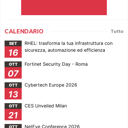
CALENDARIO
Tutto
RHEL: trasforma la tua infrastruttura con
SET
sicurezza, automazione ed efficienza
16
Fortinet Security Day - Roma
OTT
07
Cybertech Europe 2026
OTT
13
CES Unveiled Milan
OTT
21
NetEye Conference 2026
OTT