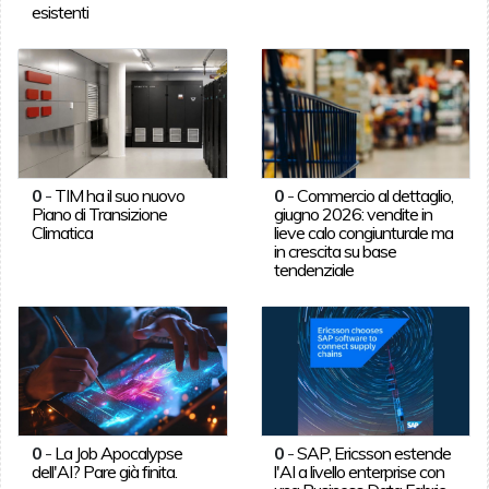
esistenti
0
-
TIM ha il suo nuovo
0
-
Commercio al dettaglio,
Piano di Transizione
giugno 2026: vendite in
Climatica
lieve calo congiunturale ma
in crescita su base
tendenziale
0
-
La Job Apocalypse
0
-
SAP, Ericsson estende
dell'AI? Pare già finita.
l'AI a livello enterprise con