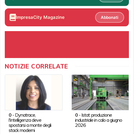
ImpresaCity Magazine
Abbonati
NOTIZIE CORRELATE
0
-
Dynatrace,
0
-
Istat: produzione
l'intelligenza deve
industriale in calo a giugno
spostarsi a monte degli
2026
stack moderni