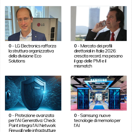
0
-
LG Electronics rafforza
0
-
Mercato dei profili
la struttura organizzativa
direttoriali in Italia 2026:
della divisione Eco
crescita record, ma pesano
Solutions
il gap delle PMI e il
mismatch
0
-
Protezione avanzata
0
-
Samsung: nuove
per l'AI Generativa: Check
tecnologie di memoria per
Point integra l'AI Network
l'AI
Firewall nelle infrastrutture