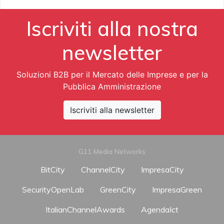
Iscriviti alla nostra
newsletter
Soluzioni B2B per il Mercato delle Imprese e per la
Pubblica Amministrazione
Iscriviti alla newsletter
G11 Media Networks
BitCity
ChannelCity
ImpresaCity
SecurityOpenLab
GreenCity
ImpresaGreen
ItalianChannelAwards
AgendaIct