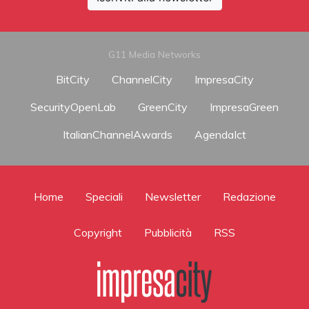
G11 Media Networks
BitCity
ChannelCity
ImpresaCity
SecurityOpenLab
GreenCity
ImpresaGreen
ItalianChannelAwards
AgendaIct
Home
Speciali
Newsletter
Redazione
Copyright
Pubblicità
RSS