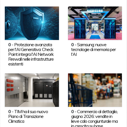
0
-
Protezione avanzata
0
-
Samsung: nuove
per l'AI Generativa: Check
tecnologie di memoria per
Point integra l'AI Network
l'AI
Firewall nelle infrastrutture
esistenti
0
-
TIM ha il suo nuovo
0
-
Commercio al dettaglio,
Piano di Transizione
giugno 2026: vendite in
Climatica
lieve calo congiunturale ma
in crescita su base