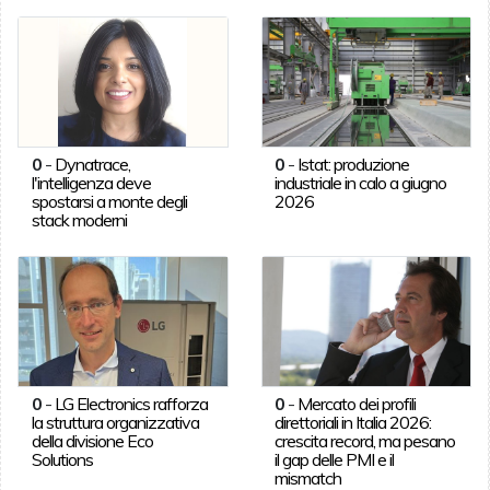
0
-
Dynatrace,
0
-
Istat: produzione
l'intelligenza deve
industriale in calo a giugno
spostarsi a monte degli
2026
stack moderni
0
-
LG Electronics rafforza
0
-
Mercato dei profili
la struttura organizzativa
direttoriali in Italia 2026:
della divisione Eco
crescita record, ma pesano
Solutions
il gap delle PMI e il
mismatch