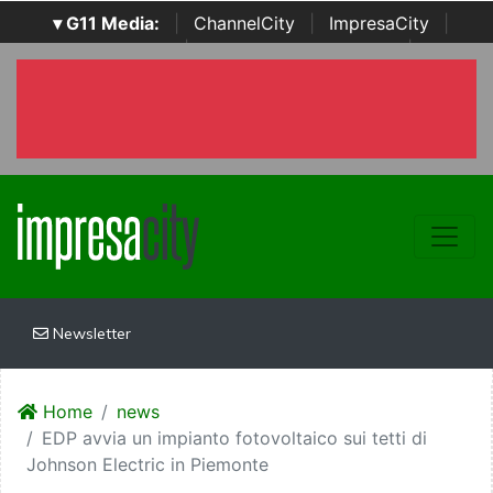
▾ G11 Media:
|
ChannelCity
|
ImpresaCity
|
SecurityOpenLab
|
Italian Channel Awards
|
Italian
Project Awards
|
Italian Security Awards
|
...
Newsletter
Home
news
EDP avvia un impianto fotovoltaico sui tetti di
Johnson Electric in Piemonte