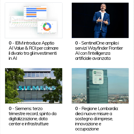
0
-
IBM introduce Apptio
0
-
SentinelOne amplia i
AI Value & ROI per colmare
servizi Wayfinder Frontier
il divario tra gli investimenti
AI con l'intelligenza
in AI
artificiale avanzata
0
-
Siemens: terzo
0
-
Regione Lombardia:
trimestre record, spinto da
dieci nuove misure a
digitalizzazione, data
sostegno di imprese,
center e infrastrutture
innovazione e
occupazione