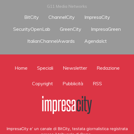
G11 Media Networks
BitCity
ChannelCity
ImpresaCity
SecurityOpenLab
GreenCity
ImpresaGreen
ItalianChannelAwards
AgendaIct
Home
Speciali
Newsletter
Redazione
Copyright
Pubblicità
RSS
ImpresaCity e' un canale di BitCity, testata giornalistica registrata