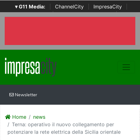
▾ G11 Media:
|
ChannelCity
|
ImpresaCity
|
SecurityOpenLab
|
Italian Channel Awards
|
Italian
Project Awards
|
Italian Security Awards
|
...
Newsletter
Home
news
Terna: operativo il nuovo collegamento per
potenziare la rete elettrica della Sicilia orientale