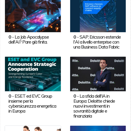
0
-
La Job Apocalypse
0
-
SAP, Ericsson estende
dell'AI? Pare già finita.
l'AI a livello enterprise con
una Business Data Fabric
0
-
ESET ed EVC Group
0
-
La sfida dell'IA in
insieme per la
Europa: Deloitte chiede
cybersicurezza energetica
nuovi investimenti in
in Europa
sovranità digitale e
finanziaria