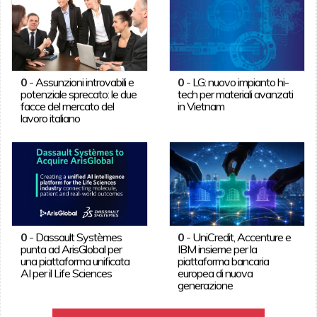
0
-
Assunzioni introvabili e
0
-
LG: nuovo impianto hi-
potenziale sprecato: le due
tech per materiali avanzati
facce del mercato del
in Vietnam
lavoro italiano
0
-
Dassault Systèmes
0
-
UniCredit, Accenture e
punta ad ArisGlobal per
IBM insieme per la
una piattaforma unificata
piattaforma bancaria
AI per il Life Sciences
europea di nuova
generazione