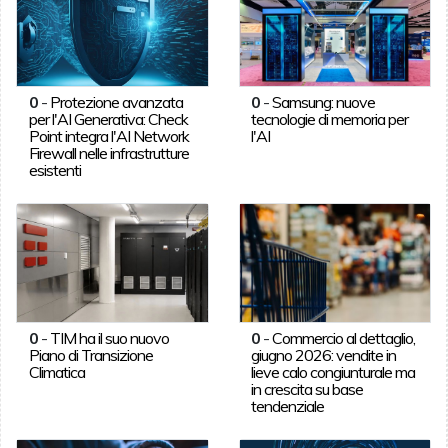
0
-
Protezione avanzata
0
-
Samsung: nuove
per l'AI Generativa: Check
tecnologie di memoria per
Point integra l'AI Network
l'AI
Firewall nelle infrastrutture
esistenti
0
-
TIM ha il suo nuovo
0
-
Commercio al dettaglio,
Piano di Transizione
giugno 2026: vendite in
Climatica
lieve calo congiunturale ma
in crescita su base
tendenziale