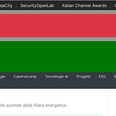
saCity
|
SecurityOpenLab
|
Italian Channel Awards
|
Awards
|
...
gie
Cybersecurity
Tecnologie AI
Progetti
ESG
le aziende della filiera energetica