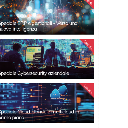
Speciale
Speciale ERP e gestionali - Verso una
nuova intelligenza
Speciale
Speciale Cybersecurity aziendale
Speciale
Speciale Cloud - Ibrido e multicloud in
primo piano