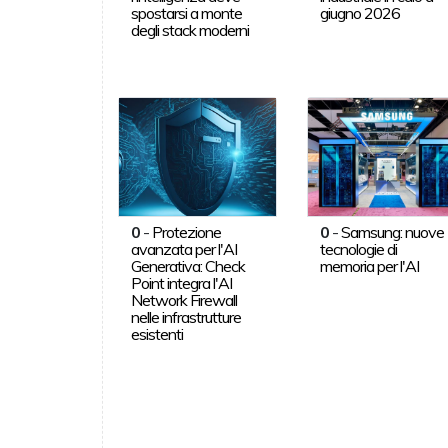
spostarsi a monte
giugno 2026
degli stack moderni
0
-
Protezione
0
-
Samsung: nuove
avanzata per l'AI
tecnologie di
Generativa: Check
memoria per l'AI
Point integra l'AI
Network Firewall
nelle infrastrutture
esistenti