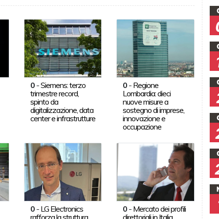
0
-
Siemens: terzo
0
-
Regione
trimestre record,
Lombardia: dieci
spinto da
nuove misure a
digitalizzazione, data
sostegno di imprese,
center e infrastrutture
innovazione e
occupazione
0
-
LG Electronics
0
-
Mercato dei profili
rafforza la struttura
direttoriali in Italia