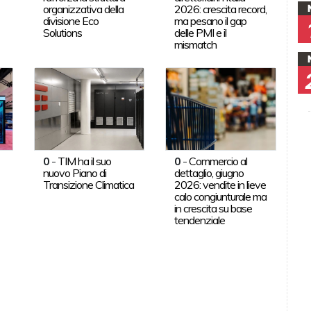
organizzativa della
2026: crescita record,
divisione Eco
ma pesano il gap
Solutions
delle PMI e il
mismatch
0
-
TIM ha il suo
0
-
Commercio al
nuovo Piano di
dettaglio, giugno
Transizione Climatica
2026: vendite in lieve
calo congiunturale ma
in crescita su base
tendenziale