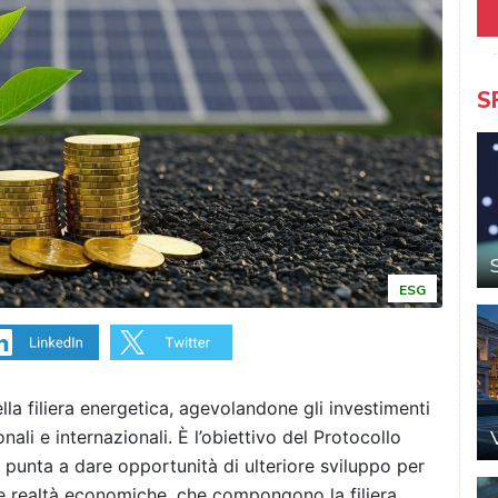
S
ESG
lla filiera energetica, agevolandone gli investimenti
nali e internazionali. È l’obiettivo del Protocollo
sa punta a dare opportunità di ulteriore sviluppo per
ltre realtà economiche, che compongono la filiera