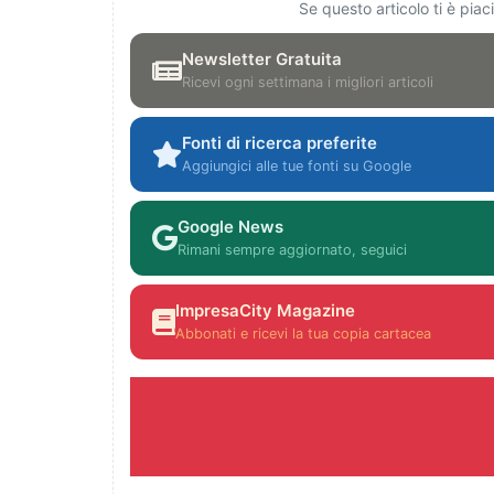
Se questo articolo ti è pia
Newsletter Gratuita
Ricevi ogni settimana i migliori articoli
Fonti di ricerca preferite
Aggiungici alle tue fonti su Google
Google News
Rimani sempre aggiornato, seguici
ImpresaCity Magazine
Abbonati e ricevi la tua copia cartacea