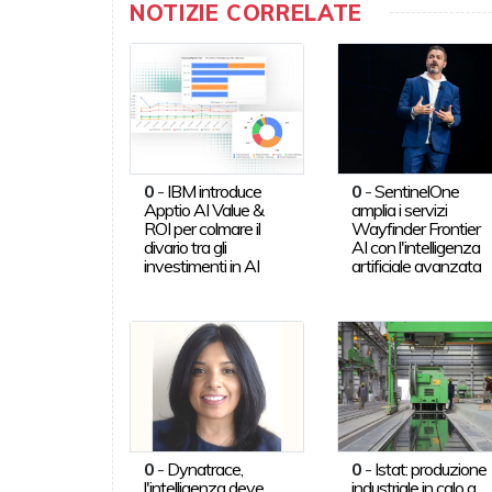
NOTIZIE CORRELATE
0
-
IBM introduce
0
-
SentinelOne
Apptio AI Value &
amplia i servizi
ROI per colmare il
Wayfinder Frontier
divario tra gli
AI con l'intelligenza
investimenti in AI
artificiale avanzata
0
-
Dynatrace,
0
-
Istat: produzione
l'intelligenza deve
industriale in calo a