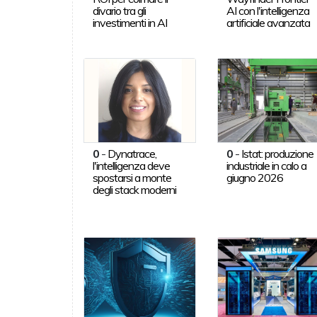
divario tra gli
AI con l'intelligenza
investimenti in AI
artificiale avanzata
0
-
Dynatrace,
0
-
Istat: produzione
l'intelligenza deve
industriale in calo a
spostarsi a monte
giugno 2026
degli stack moderni