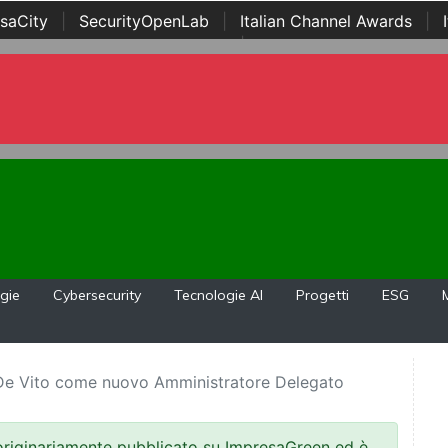
saCity
|
SecurityOpenLab
|
Italian Channel Awards
|
Awards
|
...
gie
Cybersecurity
Tecnologie AI
Progetti
ESG
e Vito come nuovo Amministratore Delegato
 originariamente pubblicato su ImpresaGreen ed è