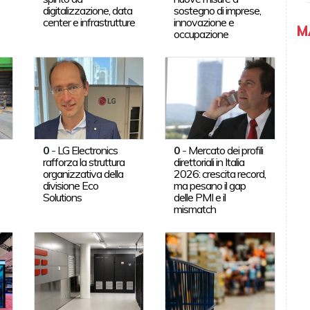
digitalizzazione, data
sostegno di imprese,
center e infrastrutture
innovazione e
M
occupazione
0
-
LG Electronics
0
-
Mercato dei profili
rafforza la struttura
direttoriali in Italia
organizzativa della
2026: crescita record,
divisione Eco
ma pesano il gap
Solutions
delle PMI e il
mismatch