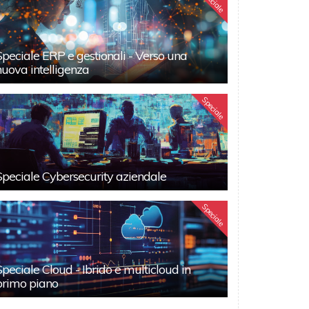
Speciale
Speciale ERP e gestionali - Verso una
nuova intelligenza
Speciale
Speciale Cybersecurity aziendale
Speciale
Speciale Cloud - Ibrido e multicloud in
primo piano