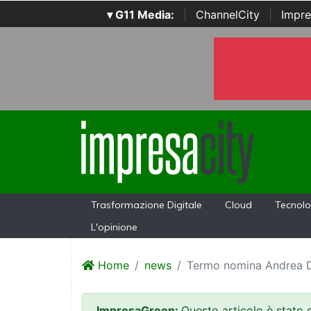
▾ G11 Media:
|
ChannelCity
|
Impre
Trasformazione Digitale
Cloud
Tecnolo
L'opinione
Home
news
Termo nomina Andrea D
ImpresaGreen:
Questo articolo è stato