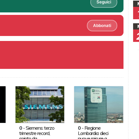
Seguici
Abbonati
0
-
Siemens: terzo
0
-
Regione
trimestre record,
Lombardia: dieci
spinto da
nuove misure a