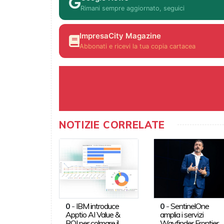
Rimani sempre aggiornato, seguici
ImpresaCity Magazine
Abbonati e ricevi la tua copia cartacea
NOTIZIE CORRELATE
0
-
IBM introduce
0
-
SentinelOne
Apptio AI Value &
amplia i servizi
ROI per colmare il
Wayfinder Frontier