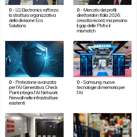
0
-
LG Electronics rafforza
0
-
Mercato dei profili
la struttura organizzativa
direttoriali in Italia 2026:
della divisione Eco
crescita record, ma pesano
Solutions
il gap delle PMI e il
mismatch
0
-
Protezione avanzata
0
-
Samsung: nuove
per l'AI Generativa: Check
tecnologie di memoria per
Point integra l'AI Network
l'AI
Firewall nelle infrastrutture
esistenti