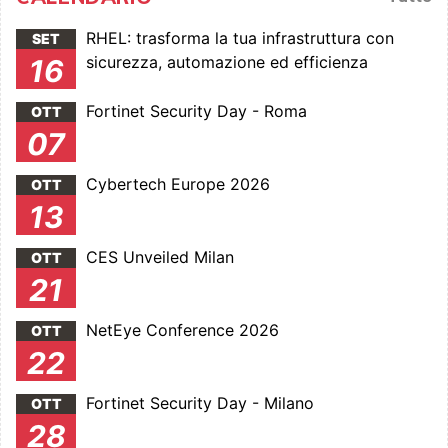
RHEL: trasforma la tua infrastruttura con
SET
sicurezza, automazione ed efficienza
16
Fortinet Security Day - Roma
OTT
07
Cybertech Europe 2026
OTT
13
CES Unveiled Milan
OTT
21
NetEye Conference 2026
OTT
22
Fortinet Security Day - Milano
OTT
28