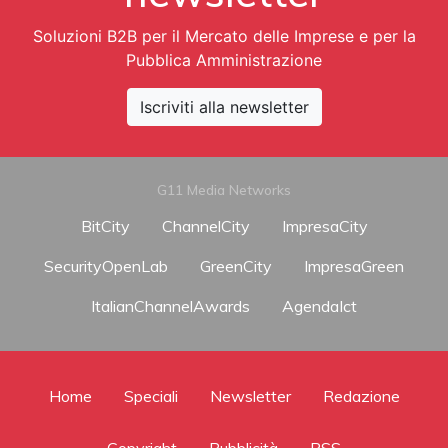
Soluzioni B2B per il Mercato delle Imprese e per la
Pubblica Amministrazione
Iscriviti alla newsletter
G11 Media Networks
BitCity
ChannelCity
ImpresaCity
SecurityOpenLab
GreenCity
ImpresaGreen
ItalianChannelAwards
AgendaIct
Home
Speciali
Newsletter
Redazione
Copyright
Pubblicità
RSS