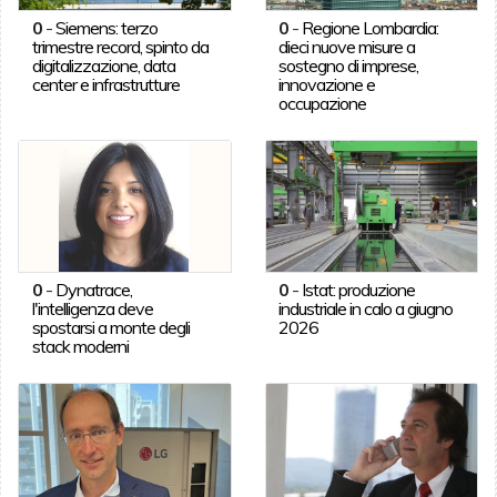
0
-
Siemens: terzo
0
-
Regione Lombardia:
trimestre record, spinto da
dieci nuove misure a
digitalizzazione, data
sostegno di imprese,
center e infrastrutture
innovazione e
occupazione
0
-
Dynatrace,
0
-
Istat: produzione
l'intelligenza deve
industriale in calo a giugno
spostarsi a monte degli
2026
stack moderni