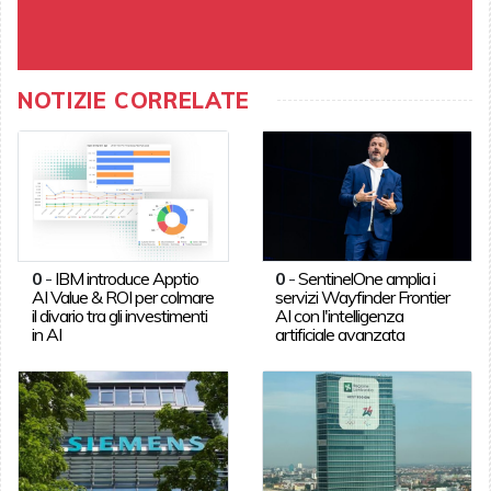
NOTIZIE CORRELATE
0
-
IBM introduce Apptio
0
-
SentinelOne amplia i
AI Value & ROI per colmare
servizi Wayfinder Frontier
il divario tra gli investimenti
AI con l'intelligenza
in AI
artificiale avanzata