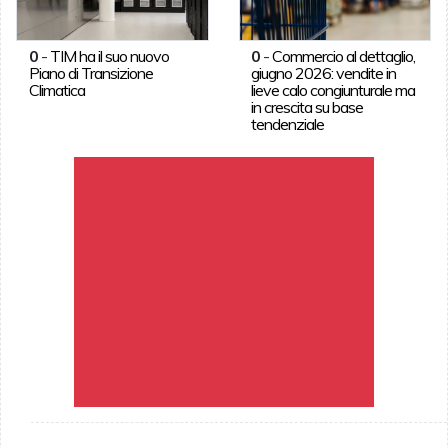
0
-
TIM ha il suo nuovo
0
-
Commercio al dettaglio,
Piano di Transizione
giugno 2026: vendite in
Climatica
lieve calo congiunturale ma
in crescita su base
tendenziale