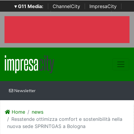
▾ G11 Media:
|
ChannelCity
|
ImpresaCity
|
SecurityOpenLab
|
Italian Channel Awards
|
Italian
Project Awards
|
Italian Security Awards
|
...
Newsletter
Home
news
Resstende ottimizza comfort e sostenibilità nella
nuova sede SPRINTGAS a Bologna